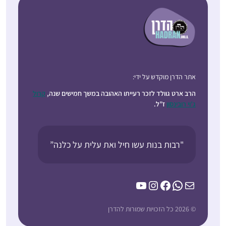
אתר הדרן מוקדש על ידי:
הרב ארט גוולד לזכר רעייתו האהובה במשך חמישים שנה,
קרול
ג’וי רובינסון
ז”ל.
"רבות בנות עשו חיל ואת עלית על כלנה”
YouTube
Instagram
Facebook
WhatsApp
Mail
© 2026 כל הזכויות שמורות להדרן