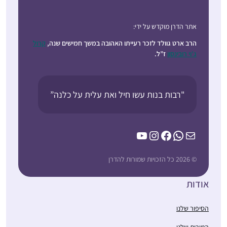
אתר הדרן מוקדש על ידי:
הרב ארט גוולד לזכר רעייתו האהובה במשך חמישים שנה,
קרול
ג’וי רובינסון
ז”ל.
"רבות בנות עשו חיל ואת עלית על כלנה”
YouTube
Instagram
Facebook
WhatsApp
Mail
© 2026 כל הזכויות שמורות להדרן
אודות
הסיפור שלנו
המורות שלנו