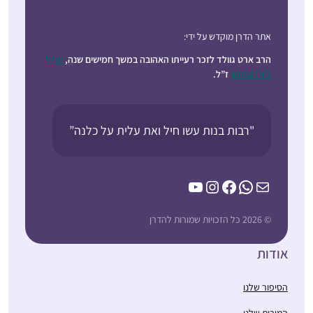
אתר הדרן מוקדש על ידי:
הרב ארט גוולד לזכר רעייתו האהובה במשך חמישים שנה,
קרול
ג’וי רובינסון
ז”ל.
"רבות בנות עשו חיל ואת עלית על כלנה”
YouTube
Instagram
Facebook
WhatsApp
Mail
© 2026 כל הזכויות שמורות להדרן
אודות
הסיפור שלנו
המורות שלנו