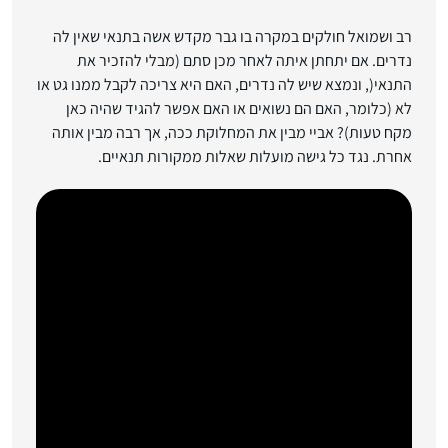
רב ושמואל חולקים במקרה בו גבר מקדש אשה בתנאי שאין לה
נדרים. אם יתחתן איתה לאחר מכן סתם (מבלי להזכיר את
התנאי(, ונמצא שיש לה נדרים, האם היא צריכה לקבל ממנו גט או
לא (כלומר, האם הם נשואים או האם אפשר להגיד שהיה כאן
מקח טעות)? אביי מבין את המחלוקת ככה, אך רבה מבין אותה
אחרת. נגד כל גישה מועלות שאלות ממקורות תנאיים.