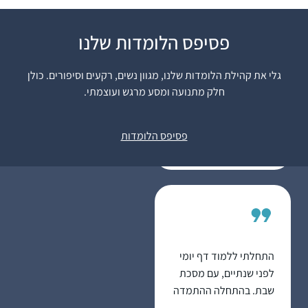
פסיפס הלומדות שלנו
התחלתי ללמוד דף יומי
אחרי שחזרתי בתשובה
גלי את קהילת הלומדות שלנו, מגוון נשים, רקעים וסיפורים. כולן
ולמדתי במדרשה במגדל
חלק מתנועה ומסע מרגש ועוצמתי.
עוז. הלימוד טוב ומספק
גאיה דיבו
חומר למחשבה על
מצפה יריחו,
נושאים הלכתיים
פסיפס הלומדות
ישראל
”קטנים” ועד לערכים
גדולים ביהדות. חשוב לי
להכיר את הגמרא
לעומק. והצעד הקטן היום
הוא ללמוד אותה
בבקיאות, בעזרת השם,
ומי יודע אולי גם אגיע
התחלתי ללמוד דף יומי
לעיון בנושאים מעניינים.
לפני שנתיים, עם מסכת
נושאים בגמרא מתחברים
שבת. בהתחלה ההתמדה
לחגים, לתפילה, ליחסים
היתה קשה אבל בזכות