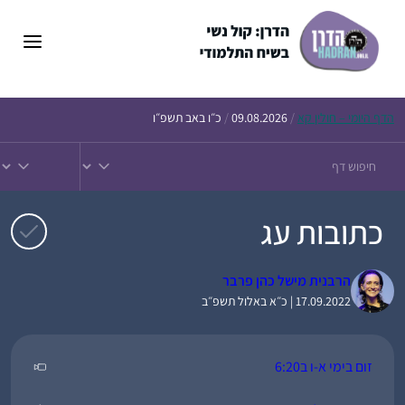
דלג
תוכן
הדף
היומי – חולין קא
/
09.08.2026
/
כ״ו באב תשפ״ו
כתובות עג
הרבנית מישל כהן פרבר
17.09.2022 | כ״א באלול תשפ״ב
זום בימי א-ו ב6:20