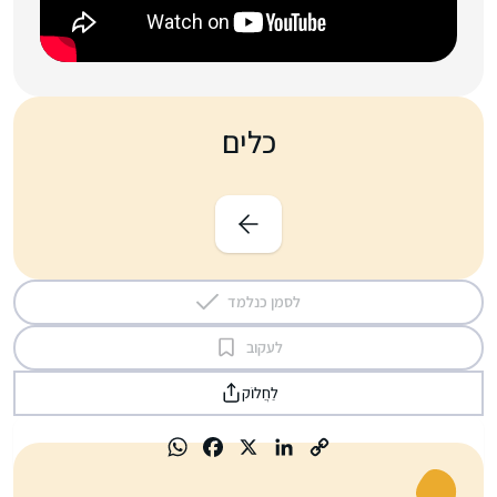
כלים
לסמן כנלמד
לעקוב
לַחֲלוֹק