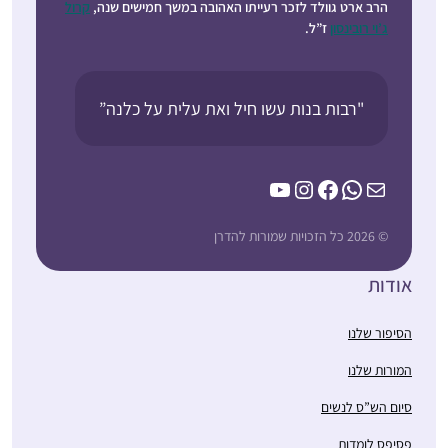
הרב ארט גוולד לזכר רעייתו האהובה במשך חמישים שנה,
קרול
ג’וי רובינסון
ז”ל.
"רבות בנות עשו חיל ואת עלית על כלנה”
YouTube
Instagram
Facebook
WhatsApp
Mail
© 2026 כל הזכויות שמורות להדרן
אודות
הסיפור שלנו
המורות שלנו
סיום הש”ס לנשים
פסיפס לומדות