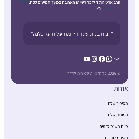
הרב ארט גוולד לזכר רעייתו האהובה במשך חמישים שנה,
קרול
ג’וי רובינסון
ז”ל.
"רבות בנות עשו חיל ואת עלית על כלנה”
YouTube
Instagram
Facebook
WhatsApp
Mail
© 2026 כל הזכויות שמורות להדרן
אודות
הסיפור שלנו
המורות שלנו
סיום הש”ס לנשים
פסיפס לומדות