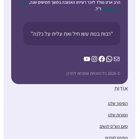
הרב ארט גוולד לזכר רעייתו האהובה במשך חמישים שנה,
קרול
ג’וי רובינסון
ז”ל.
"רבות בנות עשו חיל ואת עלית על כלנה”
YouTube
Instagram
Facebook
WhatsApp
Mail
© 2026 כל הזכויות שמורות להדרן
אודות
הסיפור שלנו
המורות שלנו
סיום הש”ס לנשים
פסיפס לומדות