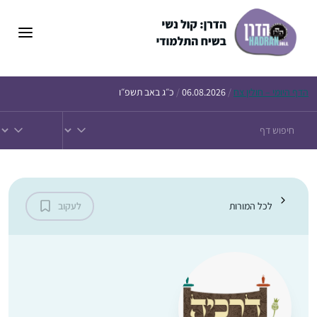
הדף
היומי – חולין צח
/
06.08.2026
/
כ״ג באב תשפ״ו
לכל המורות
לעקוב