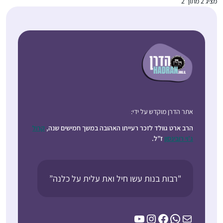
מציג
2
מתוך 2
אתר הדרן מוקדש על ידי:
הרב ארט גוולד לזכר רעייתו האהובה במשך חמישים שנה,
קרול
ג’וי רובינסון
ז”ל.
"רבות בנות עשו חיל ואת עלית על כלנה”
YouTube
Instagram
Facebook
WhatsApp
Mail