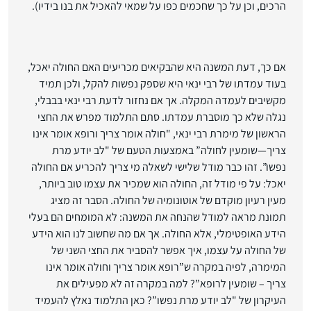
הרכים, וכן על כך שחכמים כפו על שמאי להאכיל את בנו בידיו).
אם כך, דעת המשנה היא שהבקיאים מכריעים האם החולה יאכל,
בעוד עמדתו של רבי ינאי היא שספק נפשות להקל, ולכן תמיד
מקשיבים לעמדה המקלה. אך אם נחזור לדעת רבי ינאי בבבלי,
נגלה שלא כך מוסברת עמדתו. סתם התלמוד מפרש את החצי
הראשון של מימרת רבי ינאי, "חולה אומר צריך ורופא אומר אינו
צריך—שומעין לחולה” באמצעות הטעם של "לב יודע מרת
נפשו”. זהו כבר מודל שלישי לשאלה מי צריך להכריע אם החולה
יאכל: על פי מודל זה, החולה הוא שמכיר את עצמו טוב ביותר,
מעין רעיון מוקדם של אוטונומיה של החולה. הסבר זה מציג
תמונת מראה למודל שהנחה את המשנה: לא המומחים הם בעלי
הידע האופטימלי, אלא החולה. אך אם מה שחשוב לנו הוא הידע
של החולה על עצמו, איך אפשר להסביר את החצי השני של
המימרה, לפיה במקרה ש”רופא אומר צריך וחולה אומר אינו
צריך – שומעין לרופא”? למה במקרה זה לא מפעילים את
העיקרון של "לב יודע מרת נפשו”? כאן התלמוד נאלץ להעמיד