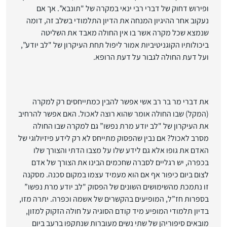
ופירוש דחוק של דברי רבי ינאי במקרה של "תונבא”. אך אם
נעקוב אחר ההיגיון המנחה את הדיון התלמודי בשלב זה, דומה
שנמצא שכל מקרה אשר בו אין החולה מאבד את השליטה
ביכולותיו הקוגניטיביות אמור ליפול תחת העיקרון של "לב יודע”,
ועל דעת החולה לגבור על דעת הרופא.
את דברי מר בר רב אשי אפשר להבין כמתייחסים רק למקרה
(המקל) שבו החולה אומר שהוא רוצה לאכול. האם אפשר להרחיב
את העיקרון של "לב יודע מרת נפשו” גם למקרה שבו החולה
מסרב לאכול? אם נבין שהפסוק מתייחס לא רק לידע פיזיולוגי של
האדם את גופו אלא גם לידע שלו על מצבו הדתי והצורך שלו
בכפרה, יש רגליים לסברה שחכמים הבינו את הצורך של אדם
לצום ביום כיפור אף אם הוא מעמיד עצמו במקום סכנה. מסקנה
זו נתמכת מהשימושים השונים של הפסוק "לב יודע מרת נפשו”
בספרות חז”ל, המופיעים בהקשרים של אשמה וכפרה. יתרה מזו,
בדיון תלמודי המופיע מיד קודם הסוגיה על חולה הזקוק למזון,
מובאים סיפוריהן של שתי נשים מעוברות שנתקפו ברעב ביום