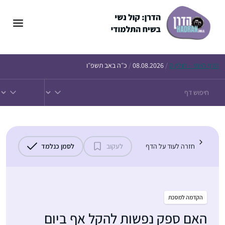
דלג
תוכן
הדף
היומי – חולין ק
/
08.08.2026
/
כ״ה באב תשפ״ו
חזרה לעוד על הדף
לעקוב
לסמן כנלמד
הקדמה למסכת
האם ספק נפשות להקל אף ביום