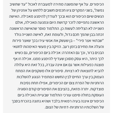
הכיפורים. על אף שהמשנה מתירה למעוברת לאכול "עד שתשיב
נפשה”, בשני המקרים ציוו חכמים חשובים ללחוש על אוזניהן של
הנשים שיום הכיפורים הוא ובכך לעודדן להימנע מאכילה. האישה
הראשונה נתפייסה לזכר קדושת היום ונמנעה מאכילה, אולם
השנייה לא הצליחה לעשות כן. התלמוד מוסר שהאישה הראשונה
זכתה בבן שהפך חכם גדול, ולעומת זאת, לאישה השנייה נולד
"שבתאי אצר פירי” – בן שעשק את אנשי עירו בכך שאצר פירות
והעלה את מחירם בזמן רעב. הזיקה בין מעשי האימהות לחטאי
הבנים ברור, וכך גם האזהרה: אכילה ביום הכיפורים, גם כשיש
לכך היתר, היא עסק מסוכן שעדיף להימנע ממנו. אכילה זו אף
מוצגת כפעילות אשר גם אם אינה עברה, בכל זאת היא עלולה
להביא לתוצאות לא רצויות. סיפורים אלו משקפים את המתח
העמוק בין ערך החיים לבין החשש המתמיד הנוגע להשלכות
הרוחניות של הפרת צום יום הכיפורים, אפילו תחת נסיבות
מוצדקות. יתרה מזאת, בהציבם את הסיפורים קודם הסוגיה
העוסקת בחולה סימנו עורכי התלמוד שבעיית האכילה ביום
הכיפורים איננה בעיה רפואית בלבד ושהיא נתונה בהכרח בסבך
של השלכותיו הרוחניות-דתיות של הצום.