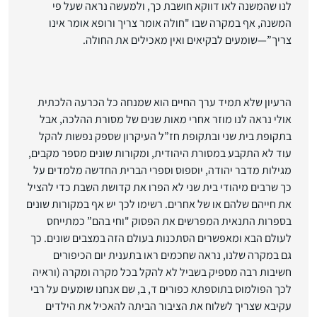
לנו שהמשנה לאו דווקא חושבת כך, ולמעשה נראה שעל פי
המשנה, אף במקרה שבו "חולה אומר צריך ורופא אומר אינו
צריך”—שומעים לבקיאים ואין מאכילים את החולה.
הרעיון שלא תמיד ערך החיים הוא שמנחה כל הכרעה הלכתית
אולי נראה לנו מוזר אחרי מאות שנים של מסורת ההלכה, אבל
בתקופת בית שני ובתקופת חז”ל העיקרון שספק נפשות להקל
עוד לא התקבע במסורת היהודית, ומקורות שונים מספר מקבים,
מגילות מדבר יהודה, יוספוס וספרי הברית החדשה מלמדים על
כך שרבים מיהודי בית שני לא הפרו את קדושת השבת כדי להציל
את חייהם שלהם או של אחרים. רשימו לכך יש אף במקורות שונים
בספרות התנאית המפרשים את הפסוק "וחי בהם” כמתייחס
לעולם הבא ומאפשרים הסתכנות בעולם הזה במצבים שונים. כך
גם במקרה שלנו, נראה שחכמים ראו בתענית יום הכיפורים
חשיבות רבה מספיק בשביל לא להקל בכל מקרה ומקרה (וראיה
לכך הפולמוס בתוספתא כפורים ד, ב, שם אנחנו שומעים על רבי
עקיבא שצריך לשלוח את הציבור הביתה להאכיל את הילדים