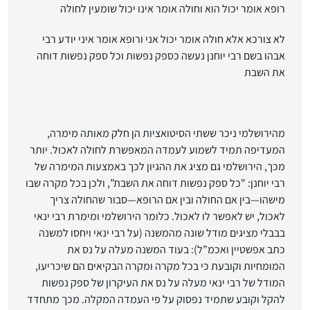
רופא אומר יכול הוא וחולה אומר אינו יכול שומעין לחולה
לא צורכא אלא חולה אומר יכול אני ורופא אומר איני יודע רבי
אבהו בשם רבי יוחנן נעשה כספק נפשות וכל ספק נפשות דוחה
את השבת
מהירושלמי ניכר ששתי הסיטואציות הן חלק מאותה מימרה,
המעדיפה תמיד לשמוע לעמדה המאפשרת לחולה לאכול. יותר
מכך, הירושלמי גם מציג את ההגיון לכך באמצעות המימרה של
רבי יוחנן: "כל ספק נפשות דוחה את השבת”, ולכן בכל מקרה שבו
מישהו—בין אם החולה ובין אם הרופא—סבור שהחולה צריך
לאכול, יש לאפשר לו לאכול. כלומר הירושלמי ומימרת רבי ינאי
בבבלי מציגים מודל שונה מהמשנה (על רבי ינאי ויחסו למשנה
כתב אפשטיין ואכמ”ל): בעוד המשנה מעלה על נס את
המומחיות וקובעת כי בכל מקרה ומקרה הבקיאים הם שיכריעו,
המודל של רבי ינאי מעלה על נס את העיקרון של ספק נפשות
להקל וקובע שתמיד נפסוק על פי העמדה המקלה. מכך מתחדד