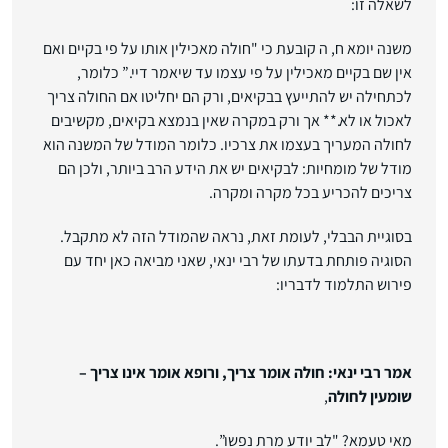
לשאלה זו:
משנה יומא ח, ה קובעת כי "חולה מאכילין אותו על פי בקיים ואם
אין שם בקיים מאכילין על פי עצמו עד שיאמר דיי.” כלומר,
לכתחילה יש להתייעץ בבקיאים, ורק הם יחליטו אם החולה צריך
לאכול או לא.** אך ורק במקרה שאין בנמצא בקיאים, מקשיבים
לחולה המעריך בעצמו את צרכיו. כלומר המודל של המשנה הוא
מודל של מומחיות: לבקיאים יש את הידע הרב ביותר, ולכן הם
צריכים להכריע בכל מקרה ומקרה.
בסוגיית הבבלי, לעומת זאת, נראה שהמודל הזה לא מתקבל.
הסוגיה פותחת בדעתו של רבי ינאי, שאני מביאה כאן יחד עם
פירוש התלמוד לדבריו:
אמר רבי ינאי: חולה אומר צריך, ורופא אומר אינו צריך –
שומעין לחולה
,
מאי טעמא? "לב יודע מרת נפשו”.