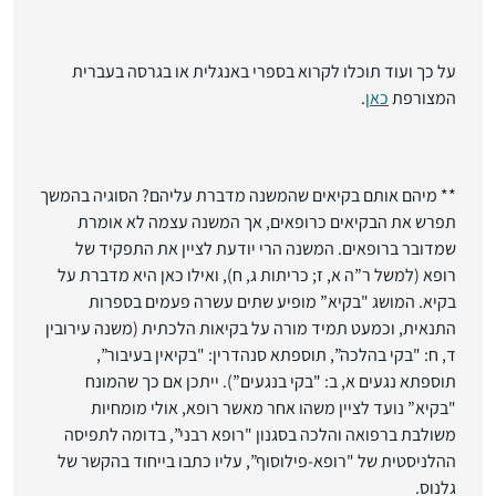
על כך ועוד תוכלו לקרוא בספרי באנגלית או בגרסה בעברית
המצורפת
כאן
.
** מיהם אותם בקיאים שהמשנה מדברת עליהם? הסוגיה בהמשך
תפרש את הבקיאים כרופאים, אך המשנה עצמה לא אומרת
שמדובר ברופאים. המשנה הרי יודעת לציין את התפקיד של
רופא (למשל ר”ה א, ז; כריתות ג, ח), ואילו כאן היא מדברת על
בקיא. המושג "בקיא” מופיע שתים עשרה פעמים בספרות
התנאית, וכמעט תמיד מורה על בקיאות הלכתית (משנה עירובין
ד, ח: "בקי בהלכה”, תוספתא סנהדרין: "בקיאין בעיבור”,
תוספתא נגעים א, ב: "בקי בנגעים”). ייתכן אם כך שהמונח
"בקיא” נועד לציין משהו אחר מאשר רופא, אולי מומחיות
משולבת ברפואה והלכה בסגנון "רופא רבני”, בדומה לתפיסה
ההלניסטית של "רופא-פילוסוף”, עליו כתבו בייחוד בהקשר של
גלנוס.