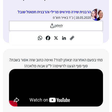
הרבנית שירה מירוויס מרילי והרבנית חמוטל שובל
18.05.2020 | כ״ד באייר תש״פ
לַחֲלוֹק
מתי בפעם האחרונה יצאתן לצוד? ואיפה כתוב שזה אסור בשבת?
סוף סוף הגענו לרשימה! ל”ט אבות מלאכה!