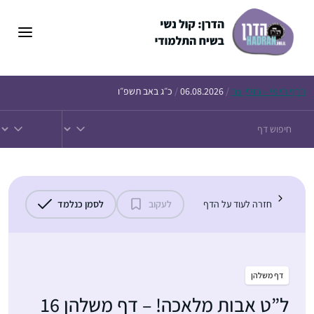
דלג
תוכן
הדף
היומי – חולין צח
/
06.08.2026
/
כ״ג באב תשפ״ו
חזרה לעוד על הדף
לעקוב
לסמן כנלמד
דף משלהן
ל”ט אבות מלאכה! – דף משלהן 16