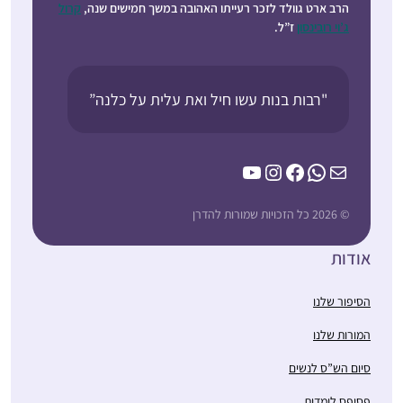
הרב ארט גוולד לזכר רעייתו האהובה במשך חמישים שנה,
קרול
ג’וי רובינסון
ז”ל.
"רבות בנות עשו חיל ואת עלית על כלנה”
YouTube
Instagram
Facebook
WhatsApp
Mail
© 2026 כל הזכויות שמורות להדרן
אודות
הסיפור שלנו
המורות שלנו
סיום הש”ס לנשים
פסיפס לומדות