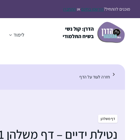
דלג
מוכנים להתחיל?
הירשמו בחינם
או
התחברו
תוכן
לימוד
ה
חזרה לעוד על הדף
דף משלהן
נטילת ידיים – דף משלהן 31