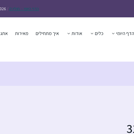
הדף
היומי – חולין ק
/
2026
דף היומי
כלים
אודות
איך מתחילים
מאירות
אתגר