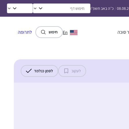
08.08.
/
כ״ה באב תשפ״ו
 סוכה
לתרומה
En
חיפוש
לעקוב
לסמן כנלמד