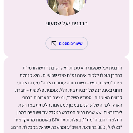
הרבנית יעל שמעוני
שיעורים נוספים
הרבנית יעל שמעוני היא סגנית ראש ישיבת דרישה ורמי”ת.
בהדרן תוכלו ללמוד איתה גפ”ת מידי שבועיים . היא מנהלת
מיזם "משיבת נפש – נשות תורה עונות כהלכה” מענה הלכתי
רוחני באינטרנט של רבניות בית הלל. אומנית פלסטית – חברת
קבוצת האומנות "סטודיו משלך”, ומציגה בתערוכות ברחבי
הארץ. למדה שלוש שנים במכון למנהיגות הלכתית במדרשת
לינדנבאום, שש שנים בבית המדרש במגדל עוז ושנתיים במכון
התלמודי הגבוה ‘מת”ן’. בעלת תואר BFA באומנות מהאקדמיה
"בצלאל’, BED בהוראת תושב”ע ומחשבת ישראל במכללת הרצוג