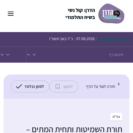
דלג
תוכן
הדף
היומי – חולין צט
/
07.08.2026
/
כ״ד באב תשפ״ו
חזרה לעוד על הדף
לעקוב
לסמן כנלמד
גפ”ת
תורת השמיטות ותחית המתים –