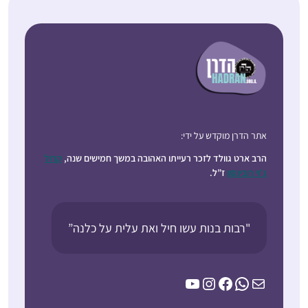
אתר הדרן מוקדש על ידי:
הרב ארט גוולד לזכר רעייתו האהובה במשך חמישים שנה,
קרול
ג’וי רובינסון
ז”ל.
"רבות בנות עשו חיל ואת עלית על כלנה”
YouTube
Instagram
Facebook
WhatsApp
Mail