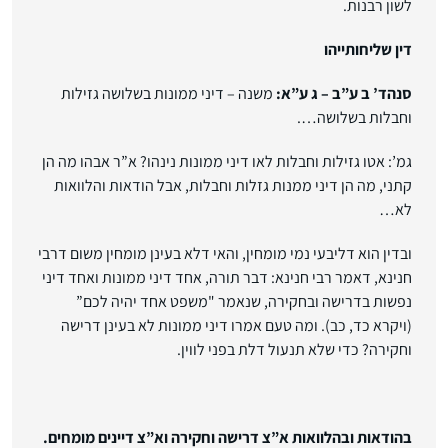
לשון רבנות.
דין שליחותייהו
סנהד’ ב ע”ב – ג ע”א:
משנה – דיני ממונות בשלושה גזילות
וחבלות בשלושה….
גמ’: אטו גזילות וחבלות לאו דיני ממונות נינהו? א”ר אבהו מה הן
קתני, מה הן דיני ממנות גזלות וחבלות, אבל הודאות והלוואות
לא…
ובדין הוא דליבעי נמי מומחין, והאי דלא בעינן מומחין משום דרבי
חנינא, דאמר רבי חנינא: דבר תורה, אחד דיני ממונות ואחד דיני
נפשות בדרישה ובחקירה, שנאמר "משפט אחד יהיה לכם”
(ויקרא כד, כב). ומה טעם אמרו דיני ממונות לא בעינן דרישה
וחקירה? כדי שלא תנעול דלת בפני לווין.
בהודאות ובהלוואות א”צ דרישה וחקירה וא”צ דיינים מומחים.