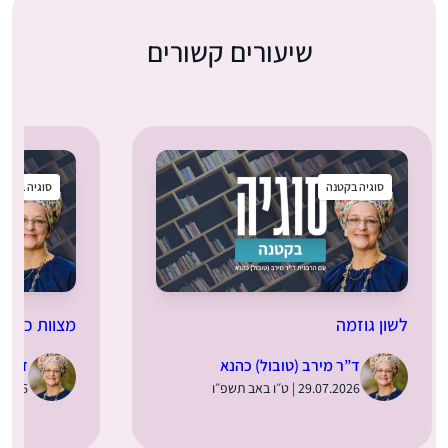
שיעורים קשורים
סוגיה בקטנה
סוגיה בקטנ
לשון גוזמה
מצוות כיסוי
ד”ר מירב (טובול) כהנא
ד”ר מ
29.07.2026 | ט״ו באב תשפ״ו
22.07.2026 |