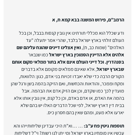
הרמב”ם, פירוש המשנה בבא קמא ח, א
ודע שכלל הוא מכללי תורתינו אין גובין קנסות בבבל, וכן בכל
העולם זולתי בארץ ישראל בלבד, שהרי אמר יתעלה "עד
האלהים” (שמות כב, ח),
ואין אצלינו דיינים שהונח עליהם שם
אלהים אלא הדיינין הסמוכין בארץ ישראל
כמו שנבאר
בסנהדרין. וכל דייני העולם אינם אלא בתור ממלאי מקום אותם
שבארץ ישראל
, אלא שאינם ממלאים מקומם אלא בדברים
הקורים הרבה כדי שלא יאבדו זכויות בני אדם, כגון: הלוואות,
ומקח וממכר, והודאות והכחשות, ואם הזיקה בהמה בשן ורגל שהן
מועדין לכך כמו שקדם, וכן אם הזיק אדם את הבהמה. אבל
בהמה את האדם, או אדם באדם, וכן כל קנס, אין גובין אותו אלא
בבית דין דארץ ישראל, לפי שכל הדברים האלו יש בהם שלא
יארעו אלא מעט, ומהם שאין בהם חסרון כיס.
תוספות גיטין פח ע”ב:
… …וא”ת היכי עבדינן שליחותייהו והא
עכשיו אין מומחין בארץ ישראל ומי יתן לנו רשות? וי”ל דשליחות