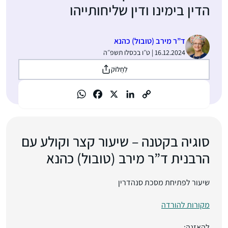
הדין בימינו ודין שליחותייהו
ד”ר מירב (טובול) כהנא
16.12.2024 | ט״ו בכסלו תשפ״ה
לַחֲלוֹק
סוגיה בקטנה – שיעור קצר וקולע עם
הרבנית ד”ר מירב (טובול) כהנא
שיעור לפתיחת מסכת סנהדרין
מקורות להורדה
להאזנה: