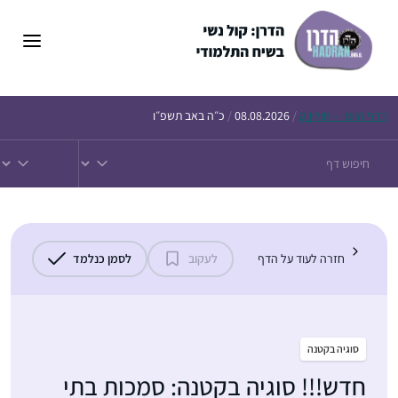
דלג
תוכן
הדף
היומי – חולין ק
/
08.08.2026
/
כ״ה באב תשפ״ו
חזרה לעוד על הדף
לעקוב
לסמן כנלמד
סוגיה בקטנה
חדש!!! סוגיה בקטנה: סמכות בתי