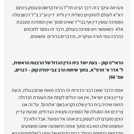
והנראה עיקר בזה דכך הבינו חז”ל ברוח קדשם ובעומק בינתם
דא”א לעולם להתקיים כשלית דין ולית דיין וע”כ צ”ל דכשבטלה
הסמיכה עושין דין אף בבי”ד שאינו סמוך ואין הסמיכה מעכבת
אלא כשאפשר ויש סמיכה בעולם, ודבר זה נמסר לחכמים
כהרבה גופי תורה ועיקריה, והדברים ברורים ופשוטים.
הראי”ה קוק – בעת יסוד בית הדין הגדול של הרבנות הראשית,
ל’ אדר א’ תרפ”א, בתוך שיחות הרב צבי יהודה קוק – דברים,
עמ’ 66)
אמת הדבר שאנו רבני הדורות זה הרבה מאות שנים בגולה, וכעת
עדיין בארץ ישראל, אין אנו יכולים לקחת את העטרת הגדולה
הזאת שיהיה בית הדין שלנו נקרא בשם ‘אלוהים’. על זה אנו
צריכים את הסגולה של הסמיכה ותנאיה הגדולים, שכעת עדיין
הזמן מוקדם לנו לעסוק ביציאתה אל הפועל. אבל הלא כל
המשפט שלנו הוא בא מתוך אותה ההשפעה שאנו מושפעים
מקדושת המשפט ההולך ברוח הקודש של עמנו ו”שליחותייהו קא