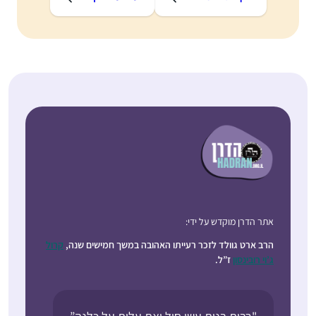
אתר הדרן מוקדש על ידי:
הרב ארט גוולד לזכר רעייתו האהובה במשך חמישים שנה,
קרול
ג’וי רובינסון
ז”ל.