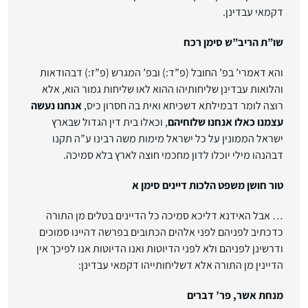
דקמאי עבדינן.
שו”ת הריב”ש סימן רכח
והא דאמרי’ בפ’ החובל (פ”ד:) ובפ’ המגרש (פ”ז:) דבהודאות
והלואות עבדינן שליחותיהו ההוא לאו שליחות גמור הוא, אלא
רוצה לומר דבמילתא דשכיחא ואית בה חסרון כיס,
אנחנו נעשה
עצמנו כאלו אנחנו שלוחיהם
, וכאלו בית דין הגדול שבארץ
ישראל הממונין על כל ישראל מימות משה רבינו ע”ה תקנו
דבהנהו מילי יוכלו לדון מחכמי חוצה לארץ בלא סמיכה.
טור חושן משפט הלכות דיינים סימן א
… אבל האידנא דליכא סמיכה כל הדיינים בטלים מן התורה
כדכתיב לפניהם לפני אלהים הכתובים בפרשה דהיינו סמוכים
ודרשינן לפניהם ולא לפני הדיוטות ואנו הדיוטות אנו לפיכך אין
הדיינין מן התורה אלא דשליחותייהו דקמאי עבדינן:
מנחת אשר, פר’ דברים