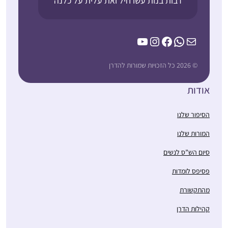
"רבות בנות עשו חיל ואת עלית על כלנה”
YouTube
Instagram
Facebook
WhatsApp
Mail
© 2026 כל הזכויות שמורות להדרן
אודות
הסיפור שלנו
המורות שלנו
סיום הש”ס לנשים
פסיפס לומדות
מהתקשורת
קהילות הדרן