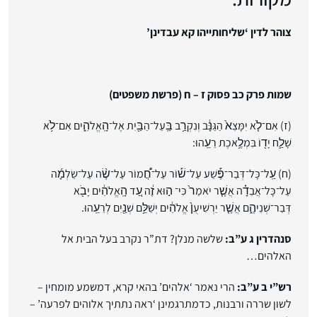
צוהר לדין ‘שליחותייהו קא עבדינן’
שמות פרק כב פסוק ז – ח (פרשת משפטים)
(ז) אִם־לֹ֤א יִמָּצֵא֙ הַגַּנָּ֔ב וְנִקְרַ֥ב בַּֽעַל־הַבַּ֖יִת אֶל־הָֽאֱלֹהִ֑ים אִם־לֹ֥א
שָׁלַ֛ח יָד֖וֹ בִּמְלֶ֥אכֶת רֵעֵֽהוּ:
(ח) עַֽל־כָּל־דְּבַר־פֶּ֡שַׁע עַל־שׁ֡וֹר עַל־חֲ֠מוֹר עַל־שֶׂ֨ה עַל־שַׂלְמָ֜ה
עַל־כָּל־אֲבֵדָ֗ה אֲשֶׁ֤ר יֹאמַר֙ כִּי־ ה֣וּא זֶ֔ה עַ֚ד הָֽאֱלֹהִ֔ים יָבֹ֖א
דְּבַר־שְׁנֵיהֶ֑ם אֲשֶׁ֤ר יַרְשִׁיעֻן֙ אֱלֹהִ֔ים יְשַׁלֵּ֥ם שְׁנַ֖יִם לְרֵעֵֽהוּ.
סנהדרין ג ע”ב:
שלשה מנלן? דת”ר נקרב בעל הבית אל
האלהים…
רש”י ב ע”ב:
הרי נאמר ‘אלהים’ בהאי קרא, דמשמע מומחין –
לשון שררה ורבנות, כדמתרגמינן ‘ראה נתתיך אלוהים לפרעה’ –