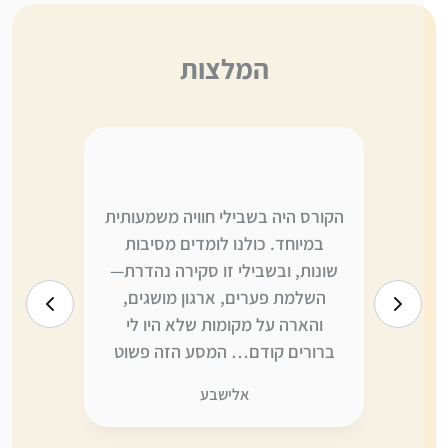
המלצות
ה,
הקורס היה בשבילי חוויה משמעותית
אני לא יו
י
במיוחד. כולנו לומדים מסיבות
משתווה ל
ו
שונות, ובשבילי זו סקירה נהדרת—
היום הי
ה
השלמת פערים, ארגון מושגים,
לדברים ש
והארה על מקומות שלא היו לי
יותר—ומצ
ברורים קודם… המסע הזה פשוט
כדי לקלו
לא היה אותו דבר” בלעדיכן. תודה
אני ממש 
אלישבע
ענקית, כמו תמיד, על ההשקעה
דברים ש
והמסירות.
מחכה בקוצ