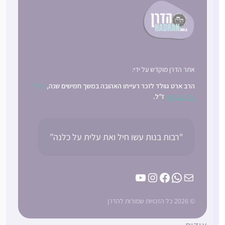
אתר הדרן מוקדש על ידי:
הרב ארט גוולד לזכר רעייתו האהובה במשך חמישים שנה,
קרול
ג’וי רובינסון
ז”ל.
"רבות בנות עשו חיל ואת עלית על כלנה”
YouTube
Instagram
Facebook
WhatsApp
Mail
© 2026 כל הזכויות שמורות להדרן