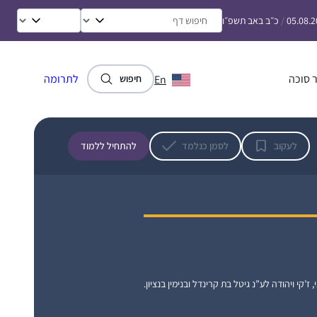
הדף וגונבת כל פעם חצי דף כשהילדים עסוקים
אולגה מזרחי
05.08.
/
כ״ב באב תשפ״ו
ומשלימה אח”כ אחרי שכולם הלכו לישון..
ירושלים, ישראל
 סוכה
לתרומה
En
חיפוש
לעקוב
לסמן כנלמד
להתחיל ללמוד
הצטרפתי ללומדות בתחילת מסכת תענית.
ההתרגשות שלי ושל המשפחה היתה גדולה
מאוד, והיא הולכת וגוברת עם כל סיום שאני זוכה
לו. במשך שנים רבות רציתי להצטרף ומשום מה
זה לא קרה… ב”ה מצאתי לפני מספר חודשים
נעה רוזן
פרסום של הדרן, ומיד הצטרפתי והתאהבתי.
חיספין רמת הגולן, ישראל
הדף היומי שינה את חיי ממש והפך כל יום- ליום
, ז’קי ויהודה לע”נ גיטל בת קרינדל ובנימין בנציון.
של תורה. מודה לכן מקרב ליבי ומאחלת לכולנו
לימוד פורה מתוך אהבת התורה ולומדיה.