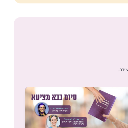
התחלתי ללמוד בסבב הנוכחי לפני כשנתיים
.הסביבה מתפעלת ותומכת מאוד. אני משתדלת
ללמוד מכל ההסכתים הנוספים שיש באתר הדרן.
אני עורכת כל סיום מסכת שיעור בביתי לכ20
נשים שמחכות בקוצר רוח למפגשים האלו.
יעל אשר
יהוד, ישראל
שיבה.
ראיתי את הסיום הגדול בבנייני האומה וכל כך
התרשמתי ורציתי לקחת חלק.. אבל לקח לי עוד
כשנה וחצי )באמצע מסיכת שבת להצטרף..
הלימוד חשוב לי מאוד.. אני תמיד במרדף אחרי
הדף וגונבת כל פעם חצי דף כשהילדים עסוקים
אולגה מזרחי
ומשלימה אח”כ אחרי שכולם הלכו לישון..
ירושלים, ישראל