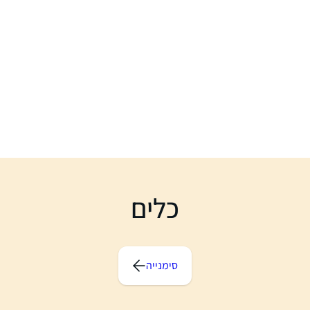
ב
מ
ק
ש
ל
מ
ע
ל
ה
/
ל
מ
כלים
ט
ה
כ
ד
סימנייה
י
ל
ה