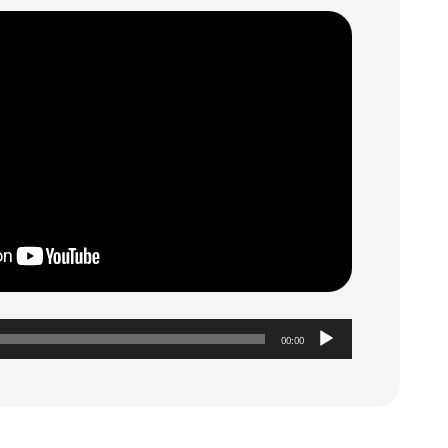
נ
00:00
ג
ן
א
ו