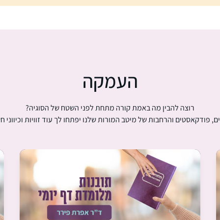
ג
ב
י
ר
א
ו
העמקה
ל
ה
נ
רוצה להבין מה באמת קורה מתחת לפני השטח של הסוגיה?
מ
ם, פודקאסטים והרחבות של מיטב המורות שלנו יפתחו לך עוד זוויות וכיווני ח
י
ך
ע
ו
צ
מ
ת
ש
מ