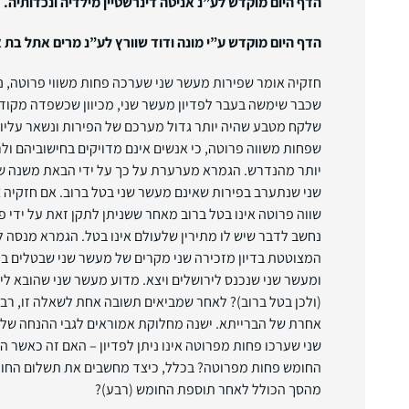
הדף היום מוקדש לע”נ אניטה דינרשטיין מילדיה ונכדותיה.
הדף היום מוקדש ע”י מונה ודוד שוורץ לע”נ מרים אתל בת אה
חזקיה אומר שפירות מעשר שני שערכה פחות משווי פרוטה, נ
שכבר שימשה בעבר לפדיון מעשר שני, מכיוון שכשפדה מקודם
שלקח מטבע שהיה יותר גדול מערכם של הפירות ונשאר עליו
שפחות משווה פרוטה, כי אנשים אינם מדויקים בחישוביהם ו
יותר מהנדרש. הגמרא מערערת על כך על ידי הבאת משנה 
שני שנתערב בפירות שאינם מעשר שני בטל ברוב. אם חזקיה צו
שווה פרוטה אינו בטל ברוב מאחר ששניתן לתקן זאת על ידי פד
נחשב לדבר שיש לו מתירין שלעולם אינו בטל. הגמרא מנסה ל
המצוטטת בדיון מזכירה שני מקרים של מעשר שני שבטלים בר
ומעשר שני שנכנס לירושלים ויצא. מדוע מעשר שני שהובא לירו
(ולכן בטל ברוב)? לאחר שמביאים תשובה אחת לשאלה זו, רב 
אחרת של הברייתא. ישנה מחלוקת אמוראים לגבי ההנחה של 
שני שערכו פחות מפרוטה אינו ניתן לפדיון – האם זה כאשר 
החומש פחות מפרוטה? בכלל, כיצד מחשבים את תשלום החומ
מהסך הכולל לאחר תוספת החומש (רבע)?