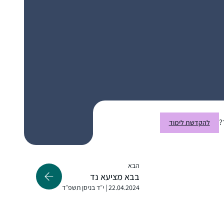
התחלתי ללמוד דף יומי כאשר קיבלתי במייל
ממכון שטיינזלץ את הדפים הראשונים של מסכת
ברכות במייל. קודם לא ידעתי איך לקרוא אותם
עד שנתתי להם להדריך אותי. הסביבה שלי לא
מודעת לעניין כי אני לא מדברת על כך בפומבי.
אלנה ארנבורג
למדתי מהדפים דברים חדשים, כמו הקשר בין
נשר, ישראל
המבנה של בית המקדש והמשכן לגופו של האדם
?
להקדשת לימוד
(יומא מה, ע”א) והקשר שלו למשפט מפורסם
שמופיע בספר ההינדי "בהגוד-גיתא”. מתברר
שזה רעיון כלל עולמי ולא רק יהודי
הבא
בבא מציעא נד
22.04.2024 | י״ד בניסן תשפ״ד
התחלתי ללמוד בשנת המדרשה במגדל עוז,
בינתיים נהנית מאוד מהלימוד ומהגמרא, מעניין
ומשמח מאוד!