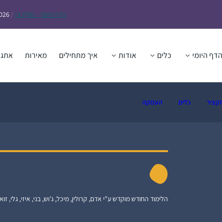
הדף
היומי – חולין צז
/
2026
דף היומי
כלים
אודות
איך מתחילים
מאירות
אתגר
קציר
כלים
העמקה
הלימוד החודש מוקדש ע”י אדם, קרולין, מיכל, ג’וש, בני, איזי, גלי, זואי