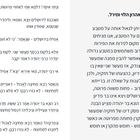
וְנַיְתֵי אִיסָּר! דִּלְמָא אָתֵי לְאֵתוֹיֵי פְּרוּטוֹת.
רון הלוי ומירל.
וְשֶׁנִּכְנַס לִירוּשָׁלַיִם וְיָצָא. וְאַמַּאי: וְלִיהְדַּר
שֶׁנִּטְמָא, שֶׁפּוֹדִין אוֹתוֹ
יתן לגאול אותה על מטבע
 על המטבע, אנו מניחים
אֲפִילּוּ בִּירוּשָׁלַיִם – שֶׁנֶּאֱמַר: ״כִּי לֹא תוּ
 מקום לפדות את הפירות
לרוב משתמשים במטבע גדולה
אֶלָּא בְּלָקוּחַ בְּכֶסֶף מַעֲשֵׂר שֵׁנִי. לָקוּחַ בּ
שאפשר להבין ממנה שמעשר
יִפָּדֶה! כְּרַבִּי יְהוּדָה דְּאָמַר יִקָּבֵר.
דק, אז מעשר שני שאין בו
אִי רַבִּי יְהוּדָה, מַאי אִירְיָא ״יָצָא״? אֲפִילּו
יון, כהצעתו של חזקיה, ולכן
ענות על שאלה זו. ברייתא
וְהָאָמַר רָבָא: מְחִיצָה לֶאֱכוֹל – דְּאוֹרָיְיתָא, מְ
וב – פחות משווה פרוטה,
לִמְחִיצוֹת – לָא גְּזַרוּ רַבָּנַן! לָא פְּלוּג רַבָּנ
שלים ויצא אינו בר פדיון
הונא בר יהודה מציע הבנה
רַב הוּנָא בַּר יְהוּדָה אָמַר רַב שֵׁשֶׁת: חֲדָא קָתָ
וְנִיהְדַּר וּנְעַיְּילֵיהּ וְנֵיכְלֵיהּ! דִּנְפוּל מְחִיצוֹ
פסק דינו של חזקיה שמעשר
הקרן פחותה מפרוטה או כאשר
וְנִפְרְקֵיהּ? הָאָמַר רָבָא: מְחִיצָה לֶאֱכוֹל דְּאוֹר
ש – חומש מהקרן או חומש
לֵיתַנְהוּ לִמְחִיצוֹת – לָא גְּזַרוּ רַבָּנַן. לָא פְּל