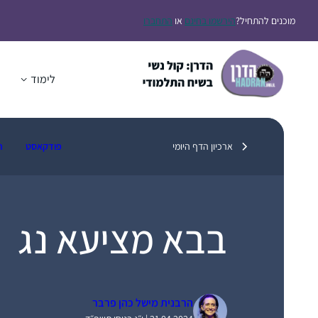
דלג
מוכנים להתחיל?
הירשמו בחינם
או
התחברו
תוכן
לימוד
ה
ארכיון הדף היומי
פודקאסט
ת
בבא מציעא נג
הרבנית מישל כהן פרבר