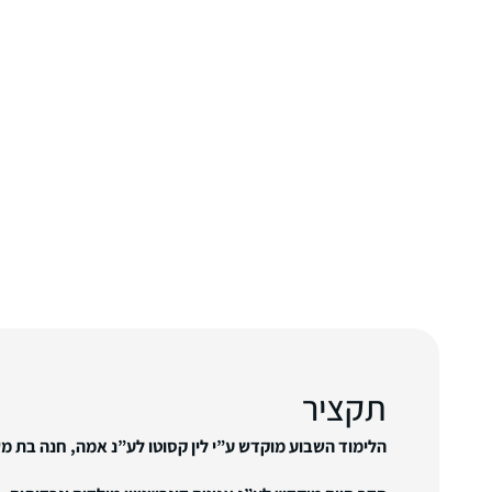
תקציר
הלימוד השבוע מוקדש ע”י לין קסוטו לע”נ אמה, חנה בת מש