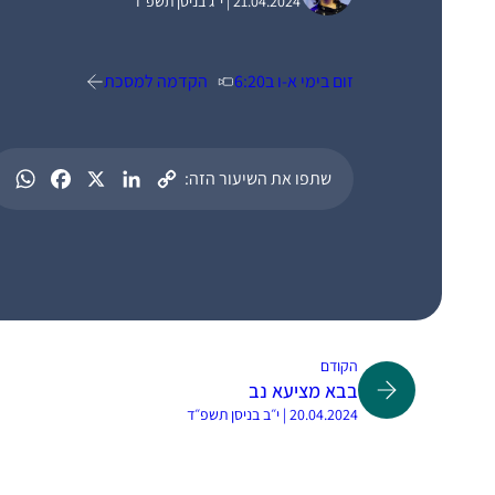
21.04.2024 | י״ג בניסן תשפ״ד
זום בימי א-ו ב6:20
הקדמה למסכת
שתפו את השיעור הזה:
הקודם
בבא מציעא נב
20.04.2024 | י״ב בניסן תשפ״ד