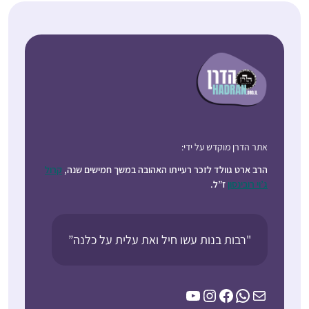
אתר הדרן מוקדש על ידי:
הרב ארט גוולד לזכר רעייתו האהובה במשך חמישים שנה,
קרול
ג’וי רובינסון
ז”ל.
"רבות בנות עשו חיל ואת עלית על כלנה”
YouTube
Instagram
Facebook
WhatsApp
Mail