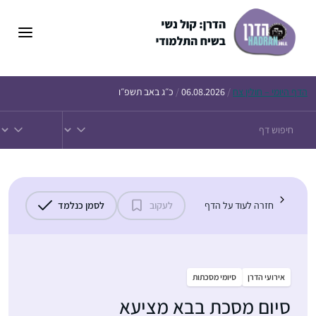
דלג
תוכן
הדף
היומי – חולין צח
/
06.08.2026
/
כ״ג באב תשפ״ו
חזרה לעוד על הדף
לעקוב
לסמן כנלמד
אירועי הדרן
סיומי מסכתות
סיום מסכת בבא מציעא