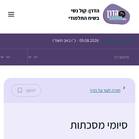
הדף
היומי – חולין קא
/
09.08.2026
/
כ״ו באב תשפ״ו
חזרה לעוד על הדף
לעקוב
סיומי מסכתות