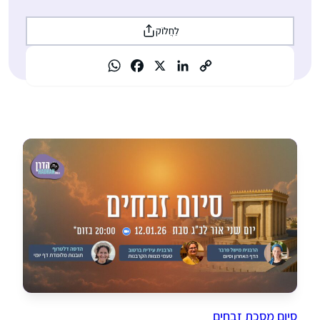
לַחֲלוֹק
סיום מסכת זבחים