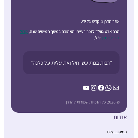
אתר הדרן מוקדש על ידי:
הרב ארט גוולד לזכר רעייתו האהובה במשך חמישים שנה,
קרול
ג’וי רובינסון
ז”ל.
"רבות בנות עשו חיל ואת עלית על כלנה”
YouTube
Instagram
Facebook
WhatsApp
Mail
© 2026 כל הזכויות שמורות להדרן
אודות
הסיפור שלנו