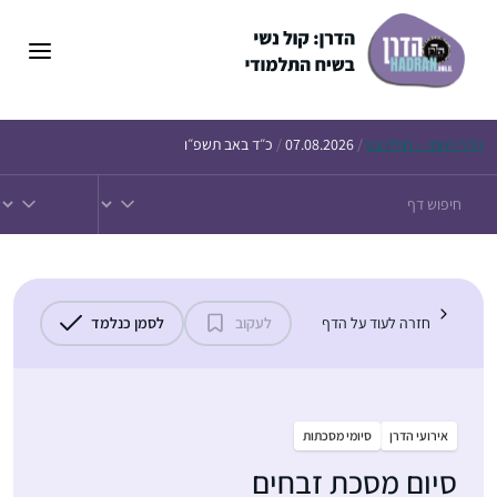
דלג
תוכן
הדף
היומי – חולין צט
/
07.08.2026
/
כ״ד באב תשפ״ו
חזרה לעוד על הדף
לעקוב
לסמן כנלמד
אירועי הדרן
סיומי מסכתות
סיום מסכת זבחים