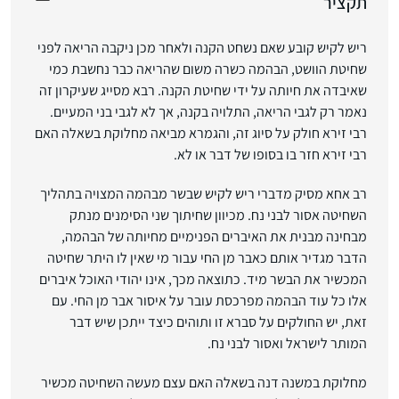
תקציר
ריש לקיש קובע שאם נשחט הקנה ולאחר מכן ניקבה הריאה לפני
שחיטת הוושט, הבהמה כשרה משום שהריאה כבר נחשבת כמי
שאיבדה את חיותה על ידי שחיטת הקנה. רבא מסייג שעיקרון זה
נאמר רק לגבי הריאה, התלויה בקנה, אך לא לגבי בני המעיים.
רבי זירא חולק על סיוג זה, והגמרא מביאה מחלוקת בשאלה האם
רבי זירא חזר בו בסופו של דבר או לא.
רב אחא מסיק מדברי ריש לקיש שבשר מבהמה המצויה בתהליך
השחיטה אסור לבני נח. מכיוון שחיתוך שני הסימנים מנתק
מבחינה מבנית את האיברים הפנימיים מחיותה של הבהמה,
הדבר מגדיר אותם כאבר מן החי עבור מי שאין לו היתר שחיטה
המכשיר את הבשר מיד. כתוצאה מכך, אינו יהודי האוכל איברים
אלו כל עוד הבהמה מפרכסת עובר על איסור אבר מן החי. עם
זאת, יש החולקים על סברא זו ותוהים כיצד ייתכן שיש דבר
המותר לישראל ואסור לבני נח.
מחלוקת במשנה דנה בשאלה האם עצם מעשה השחיטה מכשיר