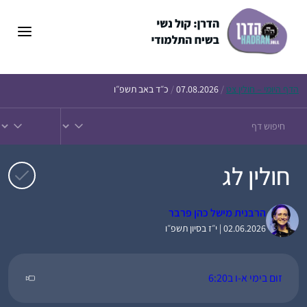
דלג
תוכן
הדף
היומי – חולין צט
/
07.08.2026
/
כ״ד באב תשפ״ו
חולין לג
הרבנית מישל כהן פרבר
02.06.2026 | י״ז בסיון תשפ״ו
זום בימי א-ו ב6:20