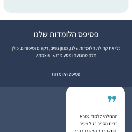
התחלתי ללמוד בשנת
פסיפס הלומדות שלנו
המדרשה במגדל עוז,
בינתיים נהנית מאוד
גלי את קהילת הלומדות שלנו, מגוון נשים, רקעים וסיפורים. כולן
מהלימוד ומהגמרא,
חלק מתנועה ומסע מרגש ועוצמתי.
מעניין ומשמח מאוד!
אוריה קסנר
משתדלת להצליח לעקוב
חיפה , ישראל
פסיפס הלומדות
כל יום, לפעמים משלימה
קצת בהמשך השבוע..
מרגישה שיש עוגן מקובע
ביום שלי והוא משמח
מאוד!
התחלתי ללמוד גמרא
בבית הספר בגיל צעיר
והתאהבתי. המשכתי בכך