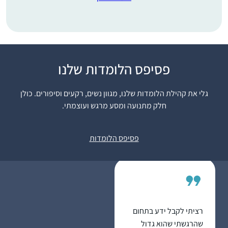
התחלתי לפני 8 שנים
פסיפס הלומדות שלנו
במדרשה. לאחרונה
סיימתי מסכת תענית
גלי את קהילת הלומדות שלנו, מגוון נשים, רקעים וסיפורים. כולן
בלמידה עצמית ועכשיו
חלק מתנועה ומסע מרגש ועוצמתי.
לקראת סיום מסכת
דניאלה ברוכים
מגילה.
רעננה, ישראל
פסיפס הלומדות
רציתי לקבל ידע בתחום
שהרגשתי שהוא גדול