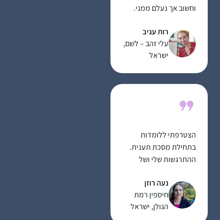
וחשוב אך נעלם ממני.
הלימוד מעניק אתגר
רות עגיב
וסיפוק ומעמיק את
עלי זהב – לשם,
תחושת השייכות שלי
ישראל
לתורה וליהדות
הצטרפתי ללומדות
בתחילת מסכת תענית.
ההתרגשות שלי ושל
המשפחה היתה גדולה
נעה רוזן
מאוד, והיא הולכת וגוברת
חיספין רמת
עם כל סיום שאני זוכה לו.
הגולן, ישראל
במשך שנים רבות רציתי