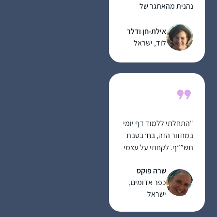
נהנית מהאתגר של
להמשיך להתמיד,
מרגעים של "אהה, מפה
אילת-חן ודלר
זה הגיע!” ומהאתגר
לוד, ישראל
האינטלקטואלי
"התחלתי ללמוד דף יומי
במחזור הזה, בח’ בטבת
תש””ף. לקחתי על עצמי
את הלימוד כדי ליצור
שרה פוּקס
תחום של התמדה
כפר אדומים,
יומיומית בחיים,
ישראל
והצטרפתי לקבוצת
הלומדים בבית הכנסת