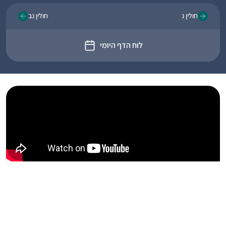
חולין נ
חולין נב
לוח הדף היומי