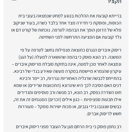
תקציר
ברייתא קובעת את ההלכות בנוגע למחט שנמצאה בעובי בית
הכוסות, ופוסקת כי חדירה מצד אחד בלבד כשרה, בעוד שניקוב
מלא של הדופן הופך את הבהמה לטרפה. נוכחות של קורט דם או
גלד קובעת אם הפציעה התרחשה לפני השחיטה.
ריסוק איברים הנגרם כתוצאה מנפילות נחשב לטרפה על פי
המשנה. רב הונא פוסק כי בהמה שהושארה למעלה (על הגג)
ונמצאה לאחר מכן למטה, אינה בחזקת סובלת מריסוק איברים –
עיקרון שהגמרא מיישמת במקרה מעשה שאירע בגדי של רבינא.
בהתייחס לכבשה שרגליה האחוריות נגררות, רב יימר ורבינא
דנים האם הסיבה לכך היא שיגרונא (התכווצות שרירים) או שמא
חוט השדרה נפסק. רב הונא, רב מנשה ורב מוסיפים ומגדירים
אילו חבטות ספציפיות – כגון אילים (זכרים) המנגחים זה את זה,
כבשים שנגנבו בידי גנבים, או מכות ישירות ממקל – מעוררות
חשש לריסוק אברים.
רב נחמן פוסק כי בית הרחם מגן על העובר מפני ריסוק איברים