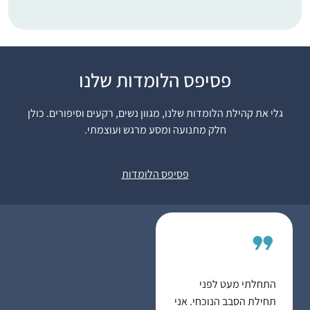
פסיפס הלומדות שלנו
התחלתי ללמוד לפני 4.5
שנים, כשהודיה חברה
גלי את קהילת הלומדות שלנו, מגוון נשים, רקעים וסיפורים. כולן
שלי פתחה קבוצת
חלק מתנועה ומסע מרגש ועוצמתי.
ווטסאפ ללימוד דף יומי
בתחילת מסכת סנהדרין.
קרן רוזנברג
מאז לימוד הדף נכנס
ירושלים, ישראל
פסיפס הלומדות
לתוך היום-יום שלי והפך
לאחד ממגדירי הזהות
שלי ממש.
התחלתי מעט לפני
תחילת הסבב הנוכחי. אני