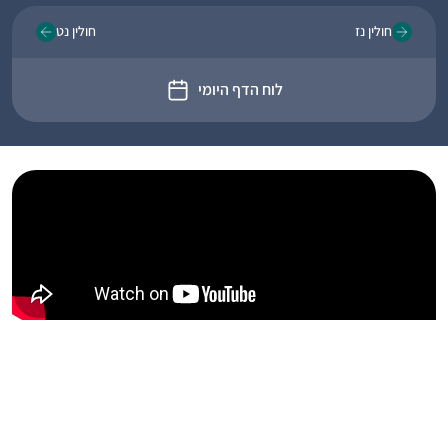
חולין נז
חולין נט
לוח הדף היומי