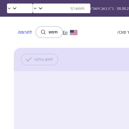
08.08.
/
כ״ה באב תשפ״ו
 סוכה
לתרומה
En
חיפוש
לסמן כנלמד