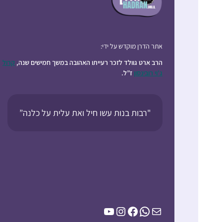
אתר הדרן מוקדש על ידי:
הרב ארט גוולד לזכר רעייתו האהובה במשך חמישים שנה,
קרול
ג’וי רובינסון
ז”ל.
"רבות בנות עשו חיל ואת עלית על כלנה”
YouTube
Instagram
Facebook
WhatsApp
Mail