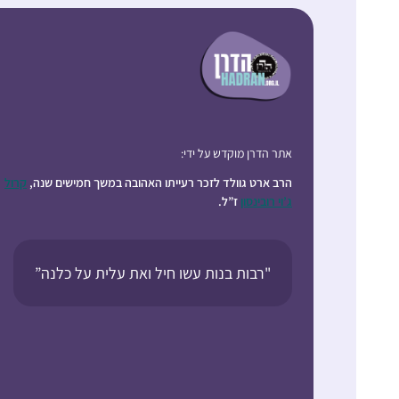
אתר הדרן מוקדש על ידי:
הרב ארט גוולד לזכר רעייתו האהובה במשך חמישים שנה,
קרול
ג’וי רובינסון
ז”ל.
"רבות בנות עשו חיל ואת עלית על כלנה”