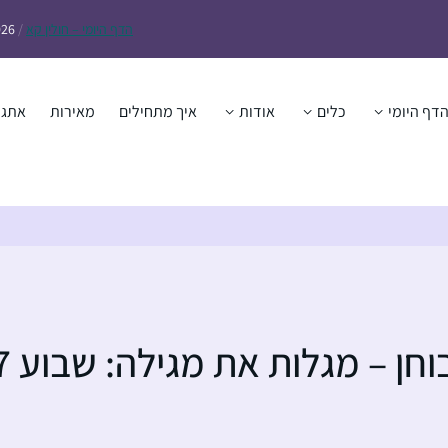
הדף
היומי – חולין קא
/
026
דף היומי
כלים
אודות
איך מתחילים
מאירות
אתגר
וחן – מגלות את מגילה: שבוע 7