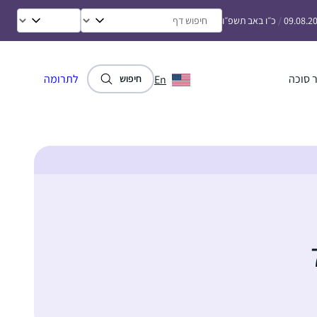
09.08.2
/
כ״ו באב תשפ״ו
 סוכה
לתרומה
En
חיפוש