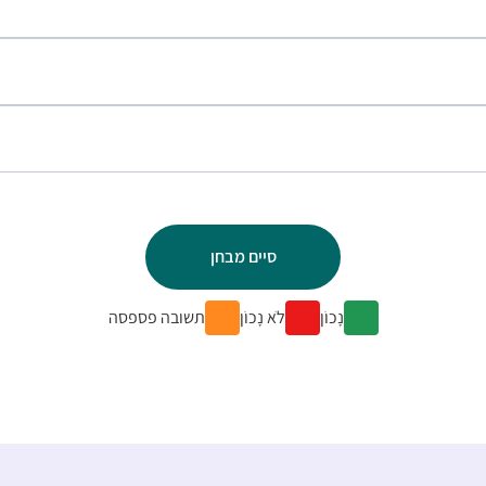
נָכוֹן
לֹא נָכוֹן
תשובה פספסה