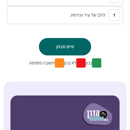
לולב של עיר הנדחת.
נָכוֹן
לֹא נָכוֹן
תשובה פספסה