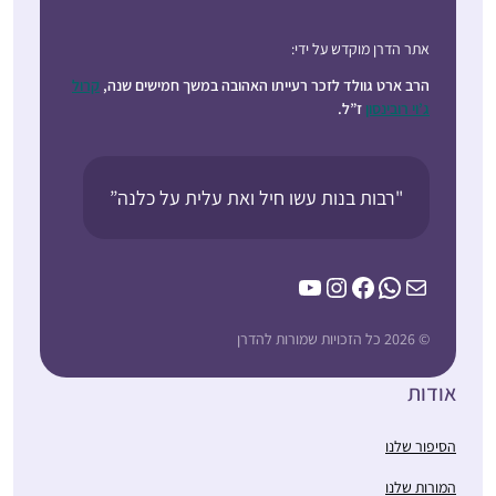
אתר הדרן מוקדש על ידי:
הרב ארט גוולד לזכר רעייתו האהובה במשך חמישים שנה,
קרול
ג’וי רובינסון
ז”ל.
"רבות בנות עשו חיל ואת עלית על כלנה”
YouTube
Instagram
Facebook
WhatsApp
Mail
© 2026 כל הזכויות שמורות להדרן
אודות
הסיפור שלנו
המורות שלנו