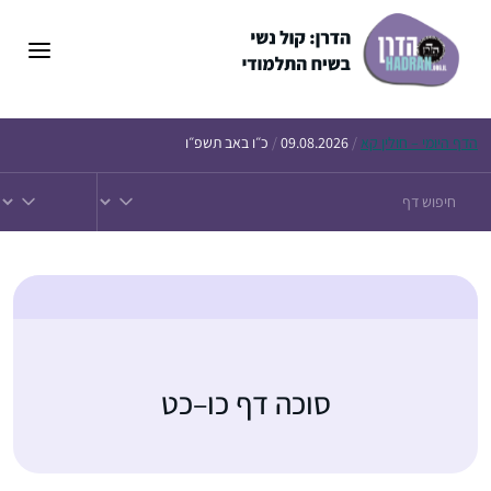
הדף
היומי – חולין קא
/
09.08.2026
/
כ״ו באב תשפ״ו
סוכה דף כו–כט