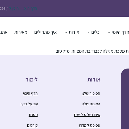
הדף
היומי – חולין ק
/
2026
דף היומי
כלים
אודות
איך מתחילים
מאירות
אתגר
 מסכת מגילה לכבוד בת המצווה. מזל טוב!
אודות
לימוד
הסיפור שלנו
הדף היומי
המורות שלנו
עוד על הדף
סיום הש”ס לנשים
מסכת
פסיפס לומדות
קורסים