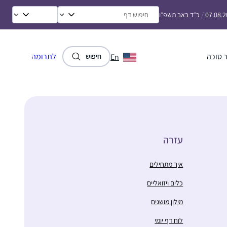
07.08.
/
כ״ד באב תשפ״ו
 סוכה
לתרומה
En
חיפוש
עזרה
איך מתחילים
כלים ויזואליים
מילון מושגים
לוח דף יומי