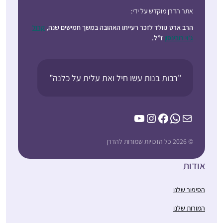
אתר הדרן מוקדש על ידי:
הרב ארט גוולד לזכר רעייתו האהובה במשך חמישים שנה,
קרול
ג’וי רובינסון
ז”ל.
"רבות בנות עשו חיל ואת עלית על כלנה”
YouTube
Instagram
Facebook
WhatsApp
Mail
© 2026 כל הזכויות שמורות להדרן
אודות
הסיפור שלנו
המורות שלנו