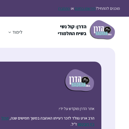
מוכנים להתחיל?
הירשמו בחינם
או
התחברו
לימוד
ה
אתר הדרן מוקדש על ידי:
הרב ארט גוולד לזכר רעייתו האהובה במשך חמישים שנה,
קרול
ג’וי רובינסון
ז”ל.