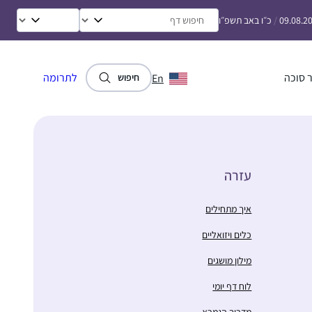
09.08.2
/
כ״ו באב תשפ״ו
 סוכה
לתרומה
En
חיפוש
עזרה
איך מתחילים
כלים ויזואליים
מילון מושגים
לוח דף יומי
מדריך הגמרא