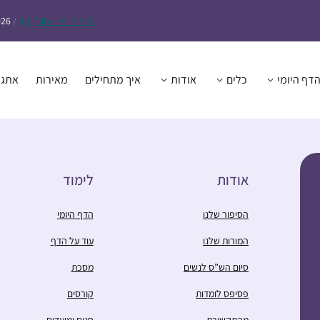
הדף
היומי – חולין קא
/
026
דף היומי
כלים
אודות
איך מתחילים
מאירות
אתגר
אודות
לימוד
הסיפור שלנו
הדף היומי
המורות שלנו
עוד על הדף
סיום הש”ס לנשים
מסכת
פסיפס לומדות
קורסים
מהתקשורת
חגים ומועדים