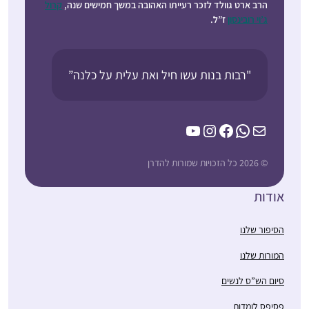
הרב ארט גוולד לזכר רעייתו האהובה במשך חמישים שנה,
קרול
ג’וי רובינסון
ז”ל.
"רבות בנות עשו חיל ואת עלית על כלנה”
YouTube
Instagram
Facebook
WhatsApp
Mail
© 2026 כל הזכויות שמורות להדרן
אודות
הסיפור שלנו
המורות שלנו
סיום הש”ס לנשים
פסיפס לומדות