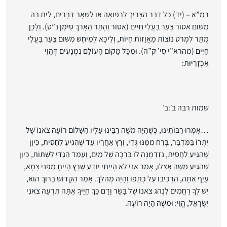
רמ”א – (יד) כָּל דָּבָר הַצָּרִיךְ לִרְפוּאָה אוֹ לִשְׁאָר דְּבָרִים, לֵית בֵּהּ
מִשּׁוּם אִסוּר צַעַר בַּעֲלֵי חַיִּים (אִסוּר וְהֶתֵּר הָאָרֹךְ סִימָן נ”ט). וְלָכֵן
מֻתָּר לִמְרֹט נוֹצוֹת מֵאֲוָזוֹת חַיּוֹת, וְלֵיכָּא לְמֵיחַשׁ מִשּׁוּם צַעַר בַּעֲלֵי
חַיִּים (מהרא”י סִי’ ק”ה). וּמִכָּל מָקוֹם הָעוֹלָם נִמְנָעִים דְּהָוֵי
אַכְזָרִיּוּת:
שמות רבה ב׳:ב׳
…אָמְרוּ רַבּוֹתֵינוּ, כְּשֶׁהָיָה משֶׁה רַבֵּינוּ עָלָיו הַשָּׁלוֹם רוֹעֶה צֹאנוֹ שֶׁל
יִתְרוֹ בַּמִּדְבָּר, בָּרַח מִמֶּנּוּ גְּדִי, וְרָץ אַחֲרָיו עַד שֶׁהִגִּיעַ לַחֲסִית, כֵּיוָן
שֶׁהִגִּיעַ לַחֲסִית, נִזְדַּמְּנָה לוֹ בְּרֵכָה שֶׁל מַיִם, וְעָמַד הַגְּדִי לִשְׁתּוֹת, כֵּיוָן
שֶׁהִגִּיעַ משֶׁה אֶצְלוֹ, אָמַר אֲנִי לֹא הָיִיתִי יוֹדֵעַ שֶׁרָץ הָיִיתָ מִפְּנֵי צָמָא,
עָיֵף אַתָּה, הִרְכִּיבוֹ עַל כְּתֵפוֹ וְהָיָה מְהַלֵּךְ. אָמַר הַקָּדוֹשׁ בָּרוּךְ הוּא,
יֵשׁ לְךָ רַחֲמִים לִנְהֹג צֹאנוֹ שֶׁל בָּשָׂר וָדָם כָּךְ חַיֶּיךָ אַתָּה תִרְעֶה צֹאנִי
יִשְׂרָאֵל, הֱוֵי: וּמשֶׁה הָיָה רוֹעֶה.