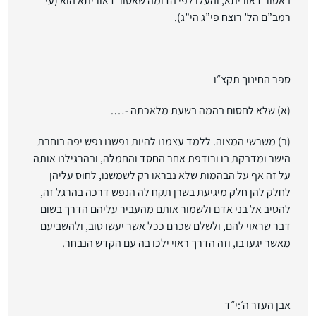
באסור דאוריתא, והעלו לפי הדומה שאסור דאוריתא הוא (עי’
רמב”ם הל’ רוצח פי”ג הי”ג).
ספר החינוך תקצ״ו
(א) שלא לחסום בהמה בשעת מלאכתה -….
(ב) משרשי המצוה. ללמד עצמנו להיות נפשנו נפש יפה בוחרת
הישר ומדבקת בו ורודפת אחר החסד והחמלה, ובהרגילנו אותה
על זה אף על הבהמות שלא נבראו רק לשמשנו, לחוס עליהן
לחלק להן חלק מיגיעת בשרן תקח לה הנפש דרכה בהרגל זה,
להטיב אל בני אדם ולשמור אותם מהעביר עליהם הדרך בשום
דבר שראוי להם, ולשלם שכרם ככל אשר יעשו טוב, ולהשביעם
מאשר יגעו בו, וזה הדרך ראוי ילכו בה עם הקדש הנבחר.
אבן העזר ה׳:י״ד