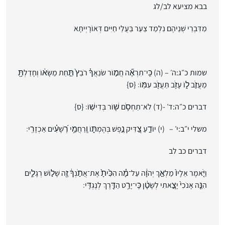
בבא מציעא לב/לג
מִדִּבְרֵי שְׁנֵיהֶם נִלְמַד צַעַר בַּעֲלֵי חַיִּים דְּאוֹרָיְיתָא
שמות כ״ג:ה׳ –
(ה) כִּֽי־תִרְאֶ֞ה חֲמ֣וֹר שֹׂנַאֲךָ֗ רֹבֵץ֙ תַּ֣חַת מַשָּׂא֔וֹ וְחָדַלְתָּ֖
מֵעֲזֹ֣ב ל֑וֹ עָזֹ֥ב תַּעֲזֹ֖ב עִמּֽוֹ׃ {ס}
דברים כ״ה:ד
׳ -(ד) לֹא־תַחְסֹ֥ם שׁ֖וֹר בְּדִישֽׁוֹ׃ {ס}
משלי י״ב:י׳ –
(י) יוֹדֵ֣עַ צַ֭דִּיק נֶ֣פֶשׁ בְּהֶמְתּ֑וֹ וְֽרַחֲמֵ֥י רְ֝שָׁעִ֗ים אַכְזָרִֽי׃
דברים כב לב
וַיֹּ֤אמֶר אֵלָיו֙ מַלְאַ֣ךְ יְהֹוָ֔ה עַל־מָ֗ה הִכִּ֙יתָ֙ אֶת־אֲתֹ֣נְךָ֔ זֶ֖ה שָׁל֣וֹשׁ רְגָלִ֑ים
הִנֵּ֤ה אָנֹכִי֙ יָצָ֣אתִי לְשָׂטָ֔ן כִּֽי־יָרַ֥ט הַדֶּ֖רֶךְ לְנֶגְדִּֽי׃