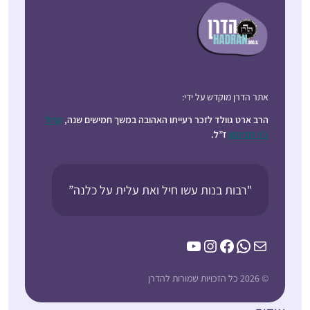
אתר הדרן מוקדש על ידי:
הרב ארט גוולד לזכר רעייתו האהובה במשך חמישים שנה,
קרול
ג’וי רובינסון
ז”ל.
"רבות בנות עשו חיל ואת עלית על כלנה”
YouTube
Instagram
Facebook
WhatsApp
Mail
© 2026 כל הזכויות שמורות להדרן