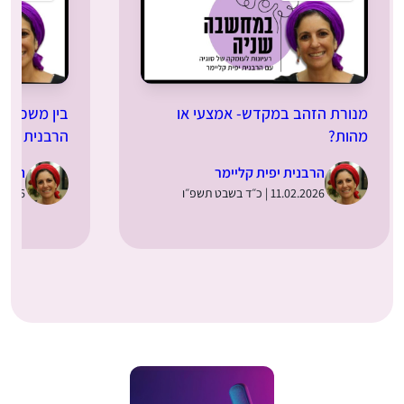
מנורת הזהב במקדש- אמצעי או
בין משכן ל
מהות?
הרבנית יפית
הרבנית יפית קליימר
הרבני
11.02.2026 | כ״ד בשבט תשפ״ו
11.01.2026 | 