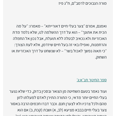
מורה הנבוכים לרמב”ם, ח”ג פיז
ואמנם, אמרם ״צער בעלי חיים דאורייתא״ – מאמרו: ״על מה
הכית את אתונך״ – הוא על דרך ההשלמה לנו, שלא נלמד מדת
האכזריות ולא נכאיב לבטלה ללא תועלת, אבל נכון אל החמלה
והרחמנות, ואפילו באי זה בעל חיים שיזדמן, אלא לעת הצורך:
״כי תאוה נפשך לאכול בשר״ – לא שנשחט על דרך האכזריות או
השחוק.
ספר החינוך תנ״א:ג׳
ועוד נאמר בטעם השחיטה מן הצואר ובסכין בדוק, כדי שלא נצער
בעלי החיים יותר מדאי, כי התורה התירן לאדם למעלתו לזון
מהם ולכל צרכיו ולא לצערן חנם. וכבר דברו חכמים הרבה באסור
צער בעלי חיים בבבא מציעא (לב, א) ושבת (קכח, ב) אם הוא