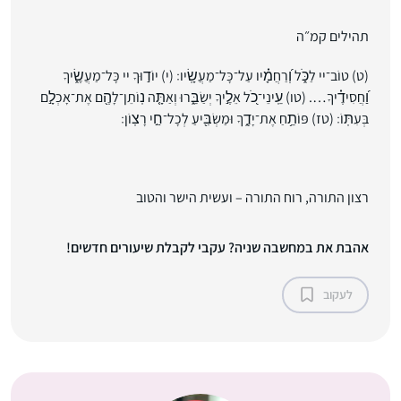
תהילים קמ״ה
(ט) טוֹב־יי לַכֹּ֑ל וְ֝רַחֲמָ֗יו עַל־כָּל־מַעֲשָֽׂיו׃ (י) יוֹד֣וּךָ יי כָּל־מַעֲשֶׂ֑יךָ
וַ֝חֲסִידֶ֗יךָ…. (טו) עֵֽינֵי־כֹ֭ל אֵלֶ֣יךָ יְשַׂבֵּ֑רוּ וְאַתָּ֤ה נֽוֹתֵן־לָהֶ֖ם אֶת־אָכְלָ֣ם
בְּעִתּֽוֹ׃ (טז) פּוֹתֵ֥חַ אֶת־יָדֶ֑ךָ וּמַשְׂבִּ֖יעַ לְכָל־חַ֣י רָצֽוֹן׃
רצון התורה, רוח התורה – ועשית הישר והטוב
אהבת את במחשבה שניה? עקבי לקבלת שיעורים חדשים!
לעקוב