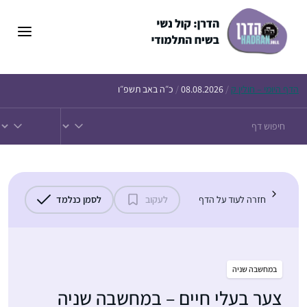
דלג
תוכן
הדף
היומי – חולין ק
/
08.08.2026
/
כ״ה באב תשפ״ו
חזרה לעוד על הדף
לעקוב
לסמן כנלמד
במחשבה שניה
צער בעלי חיים – במחשבה שניה