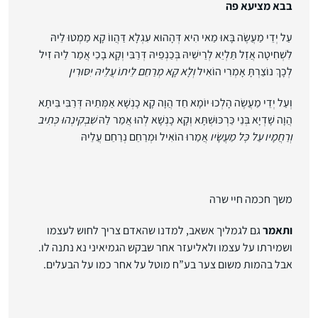
בבא מציעא פה
עַל יְדֵי מַעֲשֶׂה בָּאוּ מַאי הִיא דְּהָהוּא עִגְלָא דַּהֲווֹ קָא מַמְטוּ לֵיהּ
לִשְׁחִיטָה אֲזַל תַּלְיֵאּ לְרֵישֵׁיהּ בְּכַנְפֵיהּ דְּרַבִּי וְקָא בָכֵי אֲמַר
לֵיהּ זִיל
לְכָךְ נוֹצַרְתָּ
אָמְרִי הוֹאִיל
וְלָא קָא מְרַחֵם לֵיתוֹ עֲלֵיהּ יִסּוּרִין
וְעַל יְדֵי מַעֲשֶׂה הָלְכוּ יוֹמָא חַד הֲוָה קָא כָנְשָׁא אַמְּתֵיהּ דְּרַבִּי בֵּיתָא
הֲוָה שָׁדְיָא בְּנֵי כַּרְכּוּשְׁתָּא וְקָא כָנְשָׁא לְהוּ אֲמַר לַהּ
שִׁבְקִינְהוּ כְּתִיב
וְרַחֲמָיו עַל כׇּל מַעֲשָׂיו
אֲמַרוּ
הוֹאִיל וּמְרַחֵם נְרַחֵם עֲלֵיהּ
משך חכמה חיי שרה
ותאמר
גם לגמליך אשאב, למדנו שהאדם צריך לחוש לעצמו
ושמירתו על עצמו ולאליעזר אחר שבקש הגמיאיני נא נתנה לו.
אבל בהמות משום צער בע”ח מוטל על אחר כמו על הבעלים.