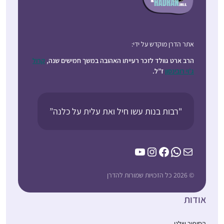
אתר הדרן מוקדש על ידי:
הרב ארט גוולד לזכר רעייתו האהובה במשך חמישים שנה,
קרול
ג’וי רובינסון
ז”ל.
"רבות בנות עשו חיל ואת עלית על כלנה”
YouTube
Instagram
Facebook
WhatsApp
Mail
© 2026 כל הזכויות שמורות להדרן
אודות
הסיפור שלנו