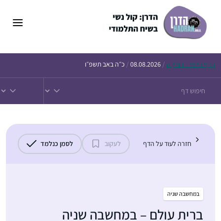
דלג
תוכן
הדף
היומי – חולין ק
/
08.08.2026
/
כ״ה באב תשפ״ו
חזרה לעוד על הדף
לעקוב
לסמן כנלמד
במחשבה שניה
ברית עולם – במחשבה שניה