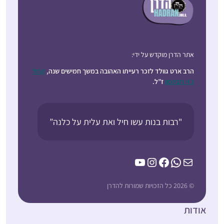
אתר הדרן מוקדש על ידי:
הרב ארט גוולד לזכר רעייתו האהובה במשך חמישים שנה,
קרול
ג’וי רובינסון
ז”ל.
"רבות בנות עשו חיל ואת עלית על כלנה”
YouTube
Instagram
Facebook
WhatsApp
Mail
© 2026 כל הזכויות שמורות להדרן
אודות