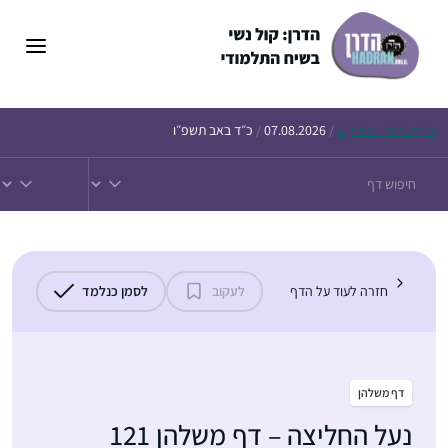
דלג
תוכן
הדף
היומי – חולין ק
/
07.08.2026
/
כ״ד באב תשפ״ו
חזרה לעוד על הדף
לעקוב
לסמן כנלמד
דף משלהן
נעל החליצה – דף משלהן 121