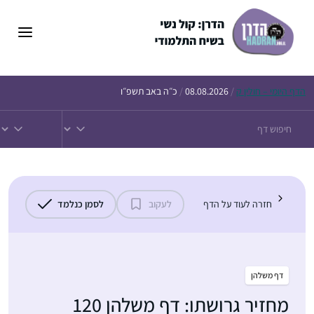
דלג
תוכן
הדף
היומי – חולין ק
/
08.08.2026
/
כ״ה באב תשפ״ו
חזרה לעוד על הדף
לעקוב
לסמן כנלמד
דף משלהן
מחזיר גרושתו: דף משלהן 120