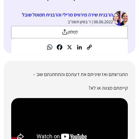
הרבנית שירה מירוויס מרילי והרבנית חמוטל שובל
06.06.2022 | ז׳ בסיון תשפ״ב
לַחֲלוֹק
התגרשתם ואז שיניתם את דעתכם והתחתנתם שוב –
קיימתם מצווה או לא?