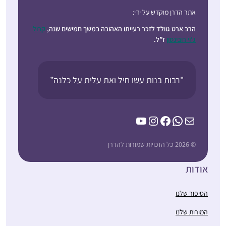
אתר הדרן מוקדש על ידי:
הרב ארט גוולד לזכר רעייתו האהובה במשך חמישים שנה,
קרול
ג’וי רובינסון
ז”ל.
"רבות בנות עשו חיל ואת עלית על כלנה”
YouTube
Instagram
Facebook
WhatsApp
Mail
© 2026 כל הזכויות שמורות להדרן
אודות
הסיפור שלנו
המורות שלנו