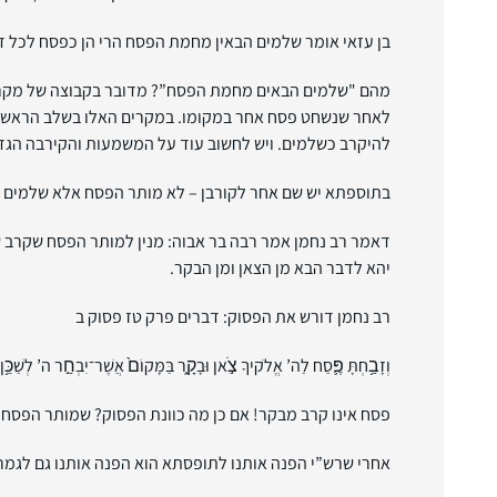
בן עזאי אומר שלמים הבאין מחמת הפסח הרי הן כפסח לכל דבר
מהם "שלמים הבאים מחמת הפסח”? מדובר בקבוצה של מקרים ש
לאחר שנשחט פסח אחר במקומו. במקרים האלו בשלב הראשון ה
להיקרב כשלמים. ויש לחשוב עוד על המשמעות והקירבה הג
בתוספתא יש שם אחר לקורבן – לא מותר הפסח אלא שלמים ה
דאמר רב נחמן אמר רבה בר אבוה: מנין למותר הפסח שקרב של
יהא לדבר הבא מן הצאן ומן הבקר.
רב נחמן דורש את הפסוק: דברים פרק טז פסוק ב
וְזָבַ֥חְתָּ פֶּ֛סַח לַה’ אֱלֹקיךָ צֹ֣אן וּבָקָ֑ר בַּמָּקוֹם֙ אֲשֶׁר־יִבְחַ֣ר ה’ לְשַׁכֵּ֥ן 
פסח אינו קרב מבקר! אם כן מה כוונת הפסוק? שמותר הפסח י
אחרי שרש”י הפנה אותנו לתופסתא הוא הפנה אותנו גם לגמרא