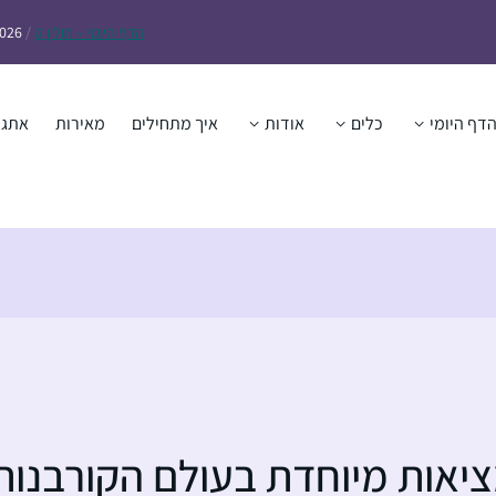
הדף
היומי – חולין ק
/
2026
דף היומי
כלים
אודות
איך מתחילים
מאירות
אתגר