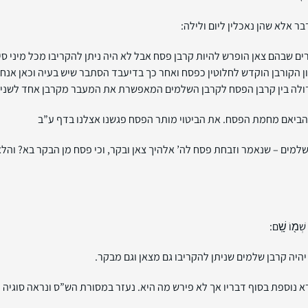
 אלא שהן נאכלין ליום ולילה:
בהם צאן הופרש להיות קרבן פסח אבל לא היה ניתן להקריבו מכל מיני סיבו
קורבן הוקדש לחלוטין כפסח ואחר כך בדיעבד הסתבר שיש בעיה וכאן אנחנו 
דולה בין קרבן הפסח לקרבן השלמים המאפשרת את המעבר מקרבן אחד לשני.
ביאם מחמת הפסח. את הביטוי מותר הפסח פגשנו אצלנו בדף ע”ב
מים – שנאמר וזבחת פסח לה’ אלהיך צאן ובקר, וכי פסח מן הבקר בא? והלא
שְׁמ֖וֹ שָֽׁם:
היה קרבן שלמים שניתן להקריבו גם מצאן וגם מבקר.
 נוספת בסוף דבריו אך לא פירש מה היא. נעזר במסורת הש”ס ונראה סוגיה 