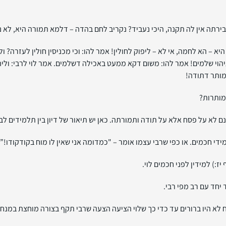
ירתה אין לה תקנה, היכי נעביד? נקריב לחם בהדה – דלמא תמורה היא, לא 
היא – הא לחמה, אי לא – ליפוק לחולין! אמר להו: וכי מכניסין חולין לעזרה? 
הוי שלמים! אמר להו: משום דקא ממעט באכילה דשלמים. אמר לוי לרבי: ולית
 מותר דתודה!
למותרות?
ם לא על פסח אלא על תודה ותמורתה. כאן יש תיאור של דיון בין תלמידים לבין
י חכמים. או כפי שרבי עצמו אומר – "כמדומה אני שאין לו מוח בקודקודו!”
יז:) למידין לפני חכמים לוי.
יחד עם רב מפי רבי.
ח לא היו ברורים עד כדי כך שלוי הציעה הצעה שרבי תקף בצורה מוחצת במנח