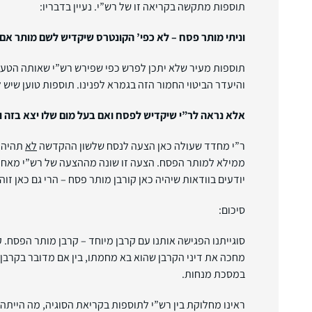
תוספות מתקשה בקריאה זו של רש”י. נעיין בדבריו:
וניתי מותר פסח – לא כפי’ הקונטרס שיקדיש לשם מותר אם
תוספות מעיר שלא יתכן לפרש כפי שפירש רש”י שאותה הטעו
והיעדר הביטוי החמור הזה בגמרא לפנינו. תוספות טוען שיש
אלא נראה לר”י שיקדיש לפסח ואם בעל מום שלו יצא בזה ו
ר”י מחדד שעולה כאן הצעה לנסח שלשון ההקדשה
לא
תהיה –
ממילא למותר הפסח. הצעה זו שונה מההצעה של רש”י מאחר ו
יודעים בוודאות שיהיה כאן קורבן מותר פסח – הרי גם כאן זו
סיכום:
סוגייתנו הפגישה אותנו עם קרבן מיוחד – קרבן מותר הפסח. 
מחכה את דיני הקרבן שהוא בא מחמתו, בין אם מדובר בקרבן ת
במסכת מנחות.
ראינו מחלוקת בין רש”י לתוספות בקריאת הסוגיה, מה היי