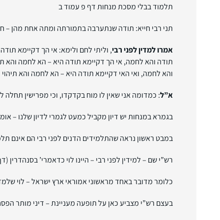
תלמוד בבלי מסכת מנחות דף פ עמוד ב
תני רבי חייא: תודה שנתערבה בתמורתה ומתה אחת מהן – חב
אמרו למדין לפני רבי
, וליתי לחם ולימא: אי הך דקיימא תודה 
תודה והא לחמה, אי הך דקיימא תודה היא – הא לחמה והא תי
והא לחמה, ואי האי דקיימא תודה היא – הא לחמה והא תיהוי
א”ל
: כמדומה אני שאין לו מוח בקדקדו, וכי מפרישין תחלה 
בגמרא במנחות יש דיון מקביל כמעט לגמרי לדיון שלנו – אומנ
במבט ראשון נראה שהתלמידים הדנים לפני רבי הם אינם תלמיד
רש”י שם – למידין לפני רבי – היינו לוי כדאמרי’ בסנהדרין (דף 
כלומר מדובר באחד מראשוני אמוראי ארץ ישראל – לוי שלמד 
בעצם רש”י מצביע כאן על תופעה מעניינת – דיני מותר הפס