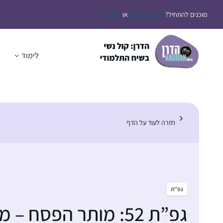
דלג
מוכנים להתחיל?
הירשמו בחינם
או
התחברו
תוכן
לימוד
ה
חזרה לעוד על הדף
גפ”ת
גפ”ת 52: מותר הפסח – מציאות מיוחדת בעולם הקורבנות