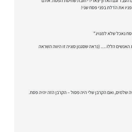
העבד וגם האדון יצאו ידי חובת שחיטת הפסח. אולם
ניו את הדלת בפני פסח שני!
סח נאכל שלא למנויו.”
נשים הללו…. (נראה שסגנון סוגיה זו היווה השראה
ה שלמים, ואם הקרבן שלי היה פסול – הקרבן הזה יהיה פסח.