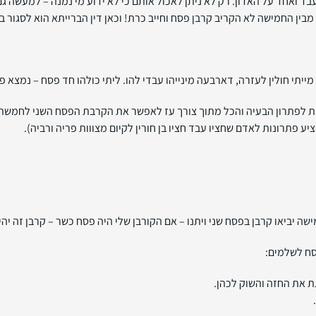
ואחד על האדון. רק לא ניתן לאכול אותם כי לא ידוע מי נמנה – למעשה גם 
ין החמישה לא הקריב קרבן פסח וחייב כרת! וכאן דין הברייתא הוא לסגור בפ
ייתי חולין לעזרה, דארבעה מינייהו עבדי להו. ליתי כולהו חד פסח – נמצא פ
פתרון הבעיה והכל מתוך צורך עז לאפשר את הקרבת הפסח השני לחמשת הא
 פתרונות לאדם שחציו עבד חציו בן חורין לקיום מצווות פריה ורביה).
ה יביאו קרבן בפסח שני ויתנו – אם הקורבן שלי היה פסח כשר – קרבן זה יהי
סח לשלמים:
תת את החזה והשוק לכהן.