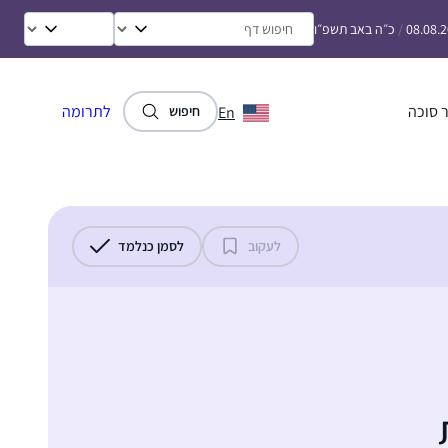
08.08.
/
כ״ה באב תשפ״ו
 סוכה
לתרומה
En
חיפוש
לעקוב
לסמן כנלמד