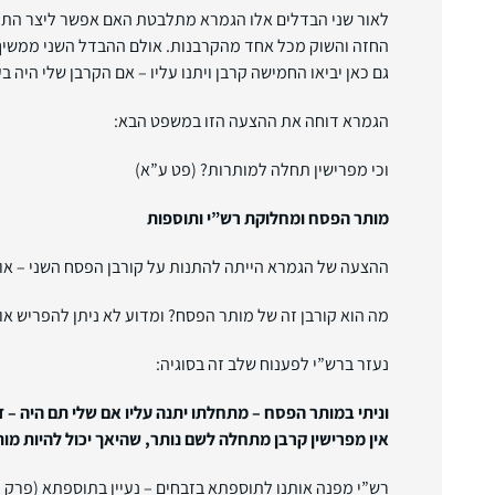
לאור שני הבדלים אלו הגמרא מתלבטת האם אפשר ליצר התני
החזה והשוק מכל אחד מהקרבנות. אולם ההבדל השני ממשיך ל
גם כאן יביאו החמישה קרבן ויתנו עליו – אם הקרבן שלי היה 
הגמרא דוחה את ההצעה הזו במשפט הבא:
וכי מפרישין תחלה למותרות? (פט ע”א)
מותר הפסח ומחלוקת רש”י ותוספות
ההצעה של הגמרא הייתה להתנות על קורבן הפסח השני – או 
מה הוא קורבן זה של מותר הפסח? ומדוע לא ניתן להפריש או
נעזר ברש”י לפענוח שלב זה בסוגיה:
וניתי במותר הפסח – מתחלתו יתנה עליו אם שלי תם היה – 
אין מפרישין קרבן מתחלה לשם נותר, שהיאך יכול להיות מו
רש”י מפנה אותנו לתוספתא בזבחים – נעיין בתוספתא (פרק ח