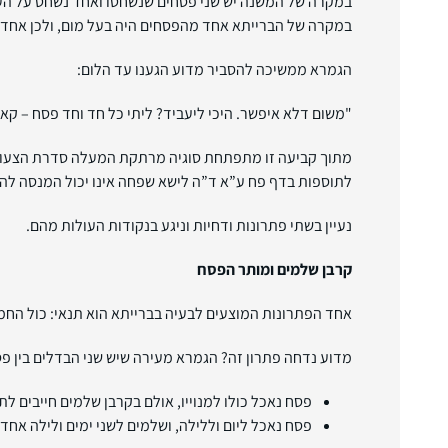
במקרה של המשנה יש שני פסחים שנשחטו ואחד נשחט על העבד 
במקרה של הברייתא אחד מהפסחים היה בעל מום, ולכן אחד מב
הגמרא ממשיכה להסביר מדוע הגענו עד הלום:
"משום דלא איפשר. היכי ליעביד? ליתי כל חד וחד פסח – קא מ
מתוך קביעה זו מתפתחת סוגיה מרתקת המעלה סדרת הצעות ל
לתוספות בדף פח ע”א ד”ה לישא שפחה אינו יכול המנסה להציע
נעיין בשתי פתרונות ודחיות וניגע בנקודות העולות מהם.
קרבן שלמים ומותר הפסח
אחד הפתרונות המוצעים לבעיה בברייתא הוא תנאי: כול החמיש
מדוע נדחה פתרון זה? הגמרא מעירה שיש שני הבדלים בין פ
פסח נאכל כולו למנוייו, אולם בקרבן שלמים חייבים ל
פסח נאכל ליום וללילה, ושלמים לשני ימים ולילה אחד.