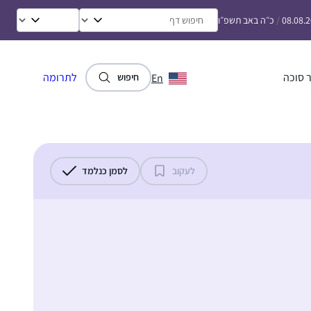
08.08.
/
כ״ה באב תשפ״ו
 סוכה
לתרומה
En
חיפוש
לעקוב
לסמן כנלמד