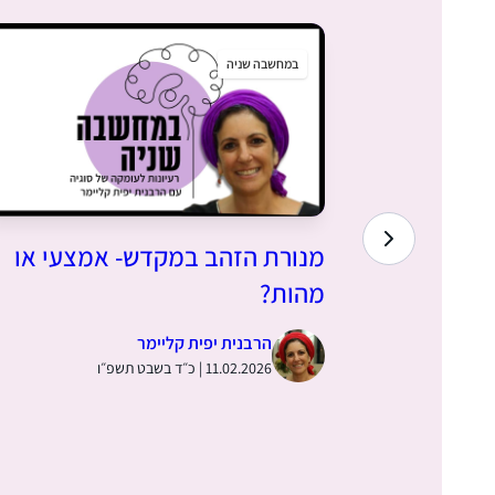
במחשבה שניה
בן בעלי
מנורת הזהב במקדש- אמצעי או
 – במחשבה
מהות?
הרבנית יפית קליימר
11.02.2026 | כ״ד בשבט תשפ״ו