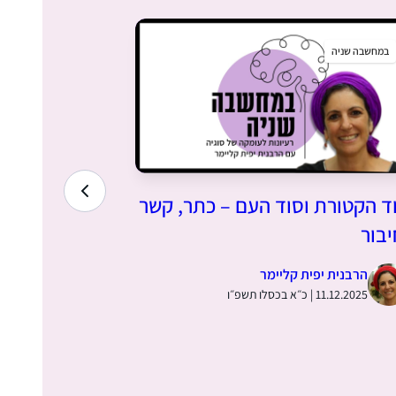
במחשבה שניה
במחשבה שניה
ד הקטורת וסוד העם – כתר, קשר
שלושה פנים 
יבור
חיים: היתר
ולמה?– במ
הרבנית יפית קליימר
11.12.2025 | כ״א בכסלו תשפ״ו
הרבנית י
17.11.2025 | כ״ו בחשון תשפ