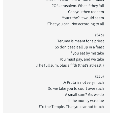
Of Jerusalem. What if they fall?
Can you then redeem
Your tithe? It would seem
That you can. Not according to all!
(54b)
Teruma is meant for a priest
So don’t eat it all up in a feast
If you eat by mistake
You must pay, and we take
The full sum, plus a fifth (that’s at least!).
(55b)
A Pruta is not very much.
Do we take you to court over such
A small sum? Yes we do
If the money was due
To the Temple. That you cannot touch!