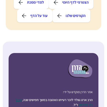
הצטרפי לדף היומי
למדי מסכת
הקורסים שלנו
עוד על הדף
אתר הדרן מוקדש על ידי:
הרב ארט גוולד לזכר רעייתו האהובה במשך חמישים שנה,
קרול
ג’וי רובינסון
ז”ל.