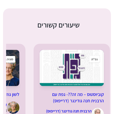
שיעורים קשורים
גפ”ת
סוגיה בקטנ
קוביוסטוס – מה זה??- גפת עם
לשון גוזמה
הרבנית חנה גודינגר (דרייפוס)
ד”ר מ
29.07.2026 |
הרבנית חנה גודינגר (דרייפוס)