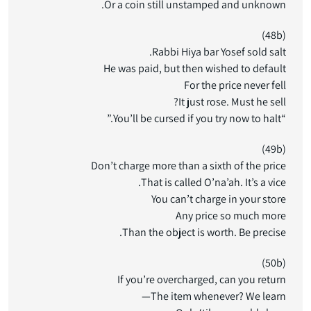
Or a coin still unstamped and unknown.
(48b)
Rabbi Hiya bar Yosef sold salt.
He was paid, but then wished to default
For the price never fell
It just rose. Must he sell?
“You’ll be cursed if you try now to halt.”
(49b)
Don’t charge more than a sixth of the price
That is called O’na’ah. It’s a vice.
You can’t charge in your store
Any price so much more
Than the object is worth. Be precise.
(50b)
If you’re overcharged, can you return
The item whenever? We learn—