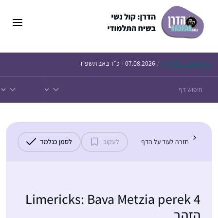
דלג
תוכן
הדף
היומי – חולין צט
/
07.08.2026
/
כ״ד באב תשפ״ו
חזרה לעוד על הדף
לעקוב
לסמן כנלמד
Limericks: Bava Metzia perek 4
הזהב