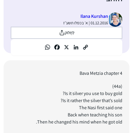
Ilana Kurshan
01.12.2016 | א׳ בכסלו תשע״ז
לַחֲלוֹק
Bava Metzia chapter 4
(44a)
Is it silver you use to buy gold?
Is it rather the silver that’s sold?
The Nasi first said one
Back when teaching his son
Then he changed his mind when he got old.