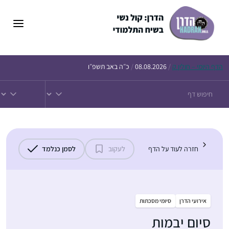
דלג
תוכן
הדף
היומי – חולין ק
/
08.08.2026
/
כ״ה באב תשפ״ו
חזרה לעוד על הדף
לעקוב
לסמן כנלמד
אירועי הדרן
סיומי מסכתות
סיום יבמות