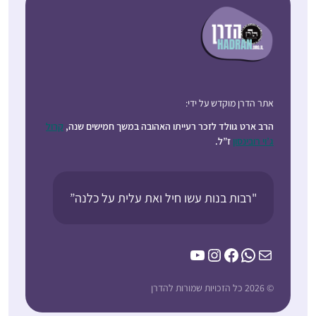
אתר הדרן מוקדש על ידי:
הרב ארט גוולד לזכר רעייתו האהובה במשך חמישים שנה,
קרול
ג’וי רובינסון
ז”ל.
"רבות בנות עשו חיל ואת עלית על כלנה”
YouTube
Instagram
Facebook
WhatsApp
Mail
© 2026 כל הזכויות שמורות להדרן