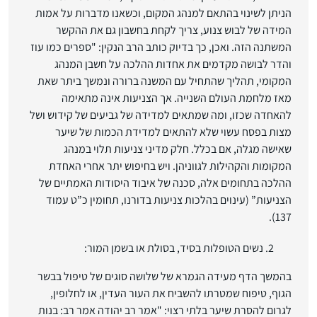
הניתן לשינוי בהתאם למנהג המקום, וכשאנו מדברות על אמות
המידה של לבוש צנוע, צריך לקחת בחשבון גם את ההקשר
המשתנה הזה. ואכן, כך בדיוק כותב הרב הנקין: "ספרים כמו עוז
והדר לבושה מקדמים את אחדות ההלכה על חשבן המנהג
המקומי, תהליך שהתחיל עם המשנה ברורה ונמשך ביתר שאת
מאז מלחמת העולם השנייה. אך הצניעות אינה מתאימה
להאחדה שכזו, ומה שמתאים למדידה של גביעים של קידוש ושל
מצות בפסח עשוי שלא להתאים למדידת הכמות של שיער
שאישה מגלה, אם בכלל. חלק מדיני צניעות תלוי במנהג
המקומות והקהילות לגווניהן. ויש בחיפוש יתר אחרי האחדת
ההלכה בתחומים אלה, סכנה של איבוד היסודות האמתיים של
הצניעות” (עינוים בהלכות צניעות בדורנו, תחומין כ”ט עמוד
137).
נשים הטופלות בסיד, בסולת או בשמן המור:
בהמשך הדף מעידה הגמרא של שלושה סוגים של טיפול בבשר
הגוף, טיפוח שמטרתו להשביח את העור העדין, או לחלופין,
לגרום להסרת שיער בלתי רצוי: "אמר רב יהודה אמר רב: בנות