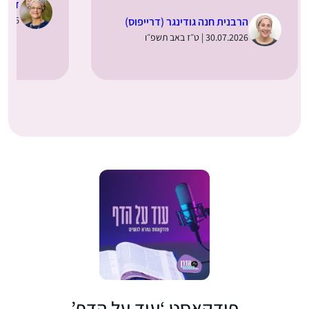
ד”ר מ
29.07.2026 |
הרבנית חנה גודינגר (דרייפוס)
30.07.2026 | ט״ז באב תשפ״ו
פודקאסט ‘עוד על הדף’