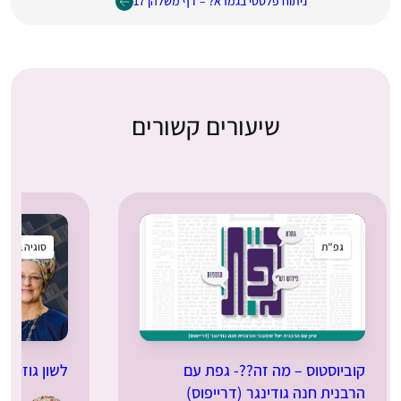
ניתוח פלסטי בגמרא? – דף משלהן 17
שיעורים קשורים
גפ”ת
סוגיה בקטנ
קוביוסטוס – מה זה??- גפת עם
לשון גוזמה
הרבנית חנה גודינגר (דרייפוס)