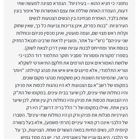
נחמני: כי תניא ההוא – בעירניות”. הגמרא מציגה למעשה שתי
דעות, העמדה האחת שוללת את עצם האפשרות של איפור בעין
אחת בלבד, האחרת מבחינה בין הנשים הצנועות לנשים
העירוניות: "בנות כפרים, אינן צריכות צניעות כל כך, שאין שחוק
וקלות ראש מצוי שם, ועמה מועטין, ואינן מכסין פניהם וכוחלות
שני עיניהם” (רש”י על אתר, ומעניין לראות שרבינו חננאל החזיק
בנוסח אחר ומתייחס לבנות עניות שאין דרכן לצאת לשוק).
בספרו ‘מקורות ומסורות’ מסביר חוקר התלמוד דוד הלבני כי
שלושת האמוראים אינם תורמים את חלקם התיאורטי לשקלא
וטריא התלמודי, אלא מייצגים איש איש את מנהג קהילתו: "ויותר
נראה, שהמימרות השונות כאן משקפות מנהגי מקום שונים.
במקומו של רשב”א גם הצנועות לא היו נוהגות לכסות את פניהן
והיו כוחלות שתי עינים, לכן שיער בבית עינים. במקומו של הת”ק
היו הצנועות מכסות את פניהן והיו כוחלות רק עין אחת, לכן שיער
בעין אחת. ואילו במקומו של ר’ הלל בריה דרשב”נ היו רק
העירניות מגלות את פניהן ורק הן היו כוחלות שתי עינים”. הסברו
של הלבני איננו רק מאיר עיניים (תרתי משמע), אלא בעל בשורה
קיומית לנו, נשים החיות במאה העשרים ואחת. הצניעות, כך על
פי הלבני, היא גם עניין של גיאוגרפיה. קרי, יש בה ממד גמיש