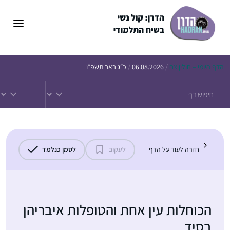
דלג
תוכן
הדף
היומי – חולין צח
/
06.08.2026
/
כ״ג באב תשפ״ו
חזרה לעוד על הדף
לעקוב
לסמן כנלמד
הכוחלות עין אחת והטופלות איבריהן
בסיד