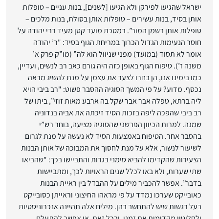
ישראל שהגיעו לפירקן ולא הגיעו [לשנים], בנות עניים – טופלות
אותן בסיד, בנות עשירים – טופלות אותן בסולת, בנות מלכים –
טופלות אותן בשמן המור”. במסכת מועד קטן מעיד רבי יהודה על
חוסר הנעימות הגדול הכרוך במריחת הגוף בסיד: "ר’ יהודה
אומר לא תסוד (במועד) מפני שניוול הוא לה” (מו”ק פרק א’
משנה ז’). טיפוח הגוף באופן כזה היה גורם כאב רב לנשים, ועדיין,
כמו בימינו אנו, הן בחרו לצער את עצמן על מנת להשיג מראה
נכסף. מדוע? על פי המשך הסוגיה ההסבר פשוט: "רב ביבי הויא
ליה ברתא, טפלה אבר אבר שקל בה ארבע מאות זוזי”, ביתו של
רב ביבי שהפכה ליפה בזכות הסיד זיכתה את אביה בנדוניה
שמנה. למרות הכיוון הפרשני שהסוגיה מציעה, בוחר רש”י
בהסבר אחר. הטיפוח באמצעות הסיד לא נעשה על מנת לגרום
לשיעור לנשור, אלא על מנת לחסוך את המבוכה של אותן הבנות
הצעירות שהקדימו להביא סימני בגרות והתביישו בכך: "שהביאו
שתי שערות, ולא באו לכלל שנים הראויות לכך, ומתביישות
בדבר”. אפשר להכביר מילים על ההבדל בין ראיית הבנות
כאובייקט שערכו נמדד על פי מראהו החיצוני וראייתן כסובייקט
בעל רגשות שיש להתחשב בהן. מילים אלה תהיינה אנכרוניסטיות
ולחלוטין מקדימות את זמנן, ובכל זאת, אי אפשר להתעלם