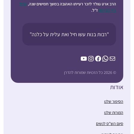
הרב ארט גוולד לזכר רעייתו האהובה במשך חמישים שנה,
קרול
ג’וי רובינסון
ז”ל.
"רבות בנות עשו חיל ואת עלית על כלנה”
YouTube
Instagram
Facebook
WhatsApp
Mail
© 2026 כל הזכויות שמורות להדרן
אודות
הסיפור שלנו
המורות שלנו
סיום הש”ס לנשים