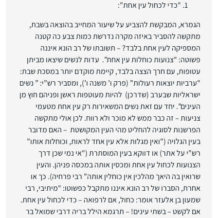
"כדי לכחול עין אחת”:
הגמרא, המבקשת להצביע על שיעור המחייב בהוצאה בשבת,
מתקשה להסביר באיזה מקרה נדרשת כמות צבע כה קטנה
המספיקה לעין אחת בלבד? – תשובתו של רב הונא איננה
פשוטה: "צנועות כוחלות עין אחת”. עדות לנשים שיצאו מביתן
עטופות, עם חרך הצצה בלבד, קיימת מוקדם יותר במסכת שבת:
"ערביות יוצאות רעולות” (פרק ו’ משנה ו’), ומסביר רש”י: ” נשים
ישראליות שבערב (שדרכן) להיות מעוטפות ראשן ופניהם חוץ מן
העינים”. יחד עם זאת נשים המשאירות רק עין אחת מטעמי
צניעות – זה כבר ממש לא מוכר ולא רווח. לכן אולי מתקשה
הפרשנות לסוגיה להחליט מהי העין המקושטת – האם מדובר
בעין הגלויה ("ואין מגלות אלא עין אחד לראות, וכוחלות אותו”
רש”י על אתר) או דווקא בעין המוסתרת ("אי נמי שכן דרך
הצנועות לכחול עין אחת ומכסין אותה במכסה פניהן. והעין
שרואין בה היאך מהלכין אין כוחלין אותה” רבי פרחיה). כך או
אחרת, הסברו של רב הונא איננו מתקבל כפשוטו: "מיתיבי, רבי
שמעון בן אלעזר אומר: כחול, אם לרפואה – כדי לכחול עין אחת.
אם לקשט – בשתי עינים! – תרגמא הילל בריה דרבי שמואל בר