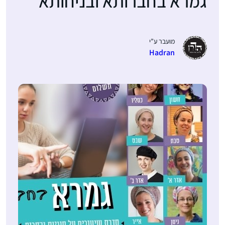
גמרא בחברותא ובניחותא
מועבר ע”י
Hadran