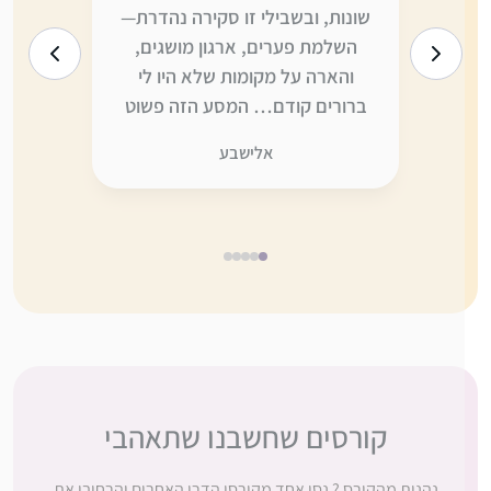
ו
שונות, ובשבילי זו סקירה נהדרת—
היום הי
ה
השלמת פערים, ארגון מושגים,
לדברים ש
והארה על מקומות שלא היו לי
יותר—ומצ
ברורים קודם… המסע הזה פשוט
כדי לקלו
לא היה אותו דבר” בלעדיכן. תודה
אני ממש 
אלישבע
ענקית, כמו תמיד, על ההשקעה
דברים ש
והמסירות.
מחכה בקוצ
5
4
3
2
1
קורסים שחשבנו שתאהבי
נהנית מהקורס ? נסו אחד מקורסי הדרן האחרים והרחיבו את