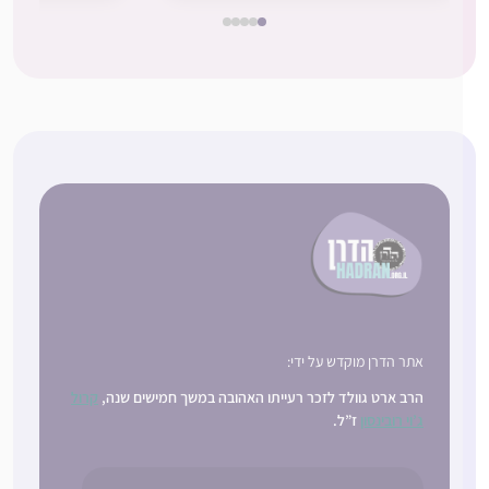
אתר הדרן מוקדש על ידי:
הרב ארט גוולד לזכר רעייתו האהובה במשך חמישים שנה,
קרול
ג’וי רובינסון
ז”ל.