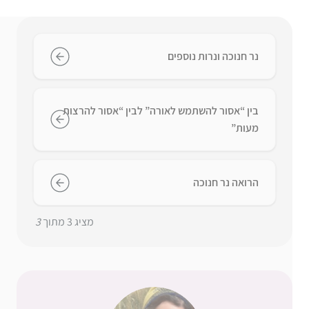
נר חנוכה ונרות נוספים
בין “אסור להשתמש לאורה” לבין “אסור להרצות
מעות”
הרואה נר חנוכה
מציג
3
מתוך
3