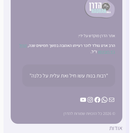
אתר הדרן מוקדש על ידי:
הרב ארט גוולד לזכר רעייתו האהובה במשך חמישים שנה,
קרול
ג’וי רובינסון
ז”ל.
"רבות בנות עשו חיל ואת עלית על כלנה”
YouTube
Instagram
Facebook
WhatsApp
Mail
© 2026 כל הזכויות שמורות להדרן
אודות