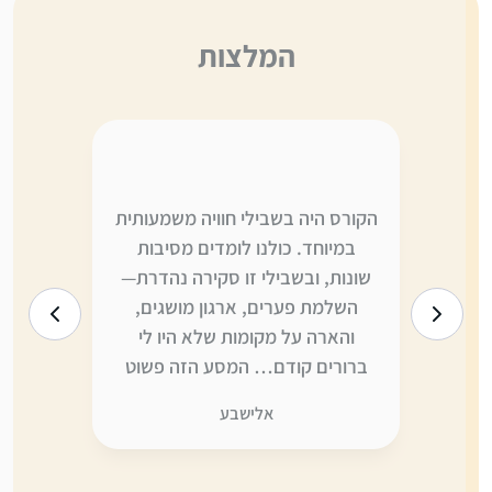
המלצות
ה,
הקורס היה בשבילי חוויה משמעותית
אני לא יו
י
במיוחד. כולנו לומדים מסיבות
משתווה ל
ו
שונות, ובשבילי זו סקירה נהדרת—
היום הי
ה
השלמת פערים, ארגון מושגים,
לדברים ש
והארה על מקומות שלא היו לי
יותר—ומצ
ברורים קודם… המסע הזה פשוט
כדי לקלו
לא היה אותו דבר” בלעדיכן. תודה
אני ממש 
אלישבע
ענקית, כמו תמיד, על ההשקעה
דברים ש
והמסירות.
מחכה בקוצ