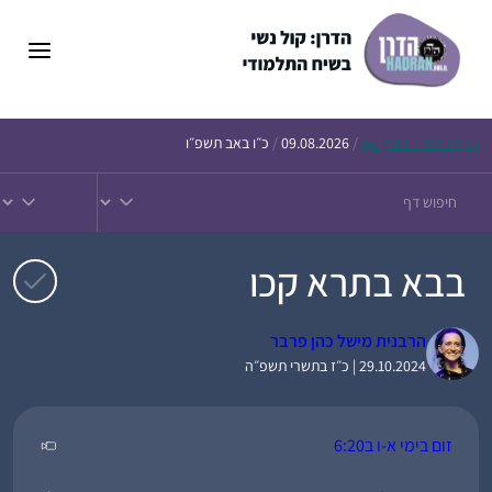
דלג
תוכן
הדף
היומי – חולין קא
/
09.08.2026
/
כ״ו באב תשפ״ו
בבא בתרא קכו
הרבנית מישל כהן פרבר
29.10.2024 | כ״ז בתשרי תשפ״ה
זום בימי א-ו ב6:20