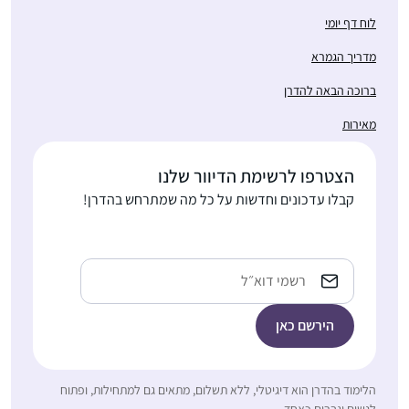
לוח דף יומי
מדריך הגמרא
ברוכה הבאה להדרן
התחלתי ללמוד בעידוד
מאירות
שתי חברות אתן למדתי
בעבר את הפרק היומי
במסגרת 929.
הצטרפו לרשימת הדיוור שלנו
בבית מתלהבים מאוד
מרים ונגרובר
קבלו עדכונים וחדשות על כל מה שמתרחש בהדרן!
ובשבת אני לומדת את
אפרת, ישראל
הדף עם בעלי שזה
מפתיע ומשמח מאוד!
כתובת
אימייל
לימוד הדף הוא חלק
בלתי נפרד מהיום שלי.
לומדת בצהריים ומחכה
לזמן הזה מידי יום…
אני לומדת גמרא כעשור
הלימוד בהדרן הוא דיגיטלי, ללא תשלום, מתאים גם למתחילות, ופתוח
במסגרות שונות, ואת
לנשים וגברים כאחד