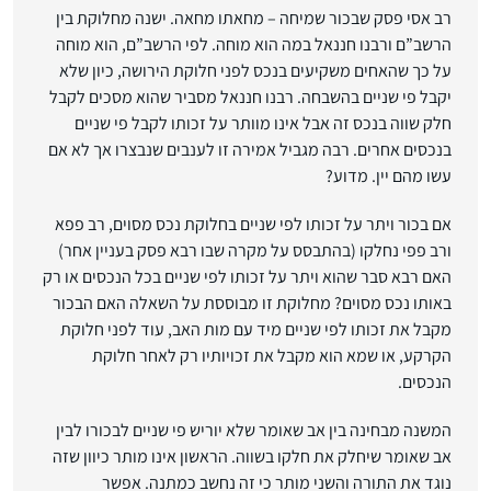
רב אסי פסק שבכור שמיחה – מחאתו מחאה. ישנה מחלוקת בין
הרשב”ם ורבנו חננאל במה הוא מוחה. לפי הרשב”ם, הוא מוחה
על כך שהאחים משקיעים בנכס לפני חלוקת הירושה, כיון שלא
יקבל פי שניים בהשבחה. רבנו חננאל מסביר שהוא מסכים לקבל
חלק שווה בנכס זה אבל אינו מוותר על זכותו לקבל פי שניים
בנכסים אחרים. רבה מגביל אמירה זו לענבים שנבצרו אך לא אם
עשו מהם יין. מדוע?
אם בכור ויתר על זכותו לפי שניים בחלוקת נכס מסוים, רב פפא
ורב פפי נחלקו (בהתבסס על מקרה שבו רבא פסק בעניין אחר)
האם רבא סבר שהוא ויתר על זכותו לפי שניים בכל הנכסים או רק
באותו נכס מסוים? מחלוקת זו מבוססת על השאלה האם הבכור
מקבל את זכותו לפי שניים מיד עם מות האב, עוד לפני חלוקת
הקרקע, או שמא הוא מקבל את זכויותיו רק לאחר חלוקת
הנכסים.
המשנה מבחינה בין אב שאומר שלא יוריש פי שניים לבכורו לבין
אב שאומר שיחלק את חלקו בשווה. הראשון אינו מותר כיוון שזה
נוגד את התורה והשני מותר כי זה נחשב כמתנה. אפשר