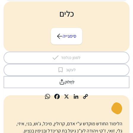
כלים
סימנייה
לסמן כנלמד
לעקוב
לַחֲלוֹק
הלימוד החודש מוקדש ע”י אדם, קרולין, מיכל, ג’וש, בני, איזי,
גלי, זואי, ז’קי ויהודה לע”נ גיטל בת קרינדל ובנימין בנציון.