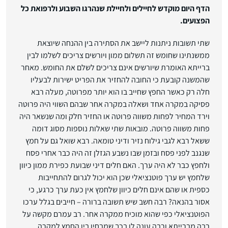
הדף היום מוקדש לחיילים ולחיילת שנהרגו השבוע ולרפואת כל
הפצועים.
שתי תשובות ניתנות ליישב את הסתירה בין ההנחה שיוצאת
ממשנתינו שחומש זה תשלום ממון ויורשים צריכים לשלמו לבין
ברייתא האומרת שיורשים אינם צריכים לשלם את החומש. מאחר
שהמשנה קובעת כי החובה להחזיר את הפריט ישירות לבעליו
חלה רק כאשר החפץ שחייב בו הוא יותר מפרוטה, מעלה רבא
פסיקה במקרה אחד ושאלה במקרה אחר שבהם השווי היה פרוטה
וירד המחיר לפחות משווה פרוטה או החזיר חלק ומה שנשאר היה
פחות משווה פרוטה. מובאות שתי שאלות נוספות מסוג דומה
ששאל רבא לגבי גילוח נזיר ודיני טומאה. רבא שואל גם על חמץ
שנגנב לפני פסח ובזמן שבו נשבע הגזלן זה היה כבר אחרי פסח
ולחפץ כבר לא היה ערך. האם חלים דיני שבועת כפירת ממון כיוון
שלחמץ יש ערך פוטנציאלי שכן הוא יכול לגרום להתחייבות
כספית או שהם אינם חלים כיוון שלחמץ אין כעת ערך כרגע, כי
אסור בהנאה? רבה חשב שיש תשובה ברורה – חייבים בגלל ערכו
הפוטנציאלי כפי שהוא מוכיח ממקרה אחר. רב עמרם מקשה על
רבה מברייתא ורבה עונה לו בכך שמבחין בין החמץ למקרה