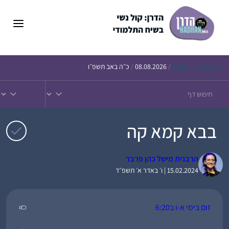
דלג
תוכן
הדף
היומי – חולין ק
/
08.08.2026
/
כ״ה באב תשפ״ו
בבא קמא קה
הרבנית מישל כהן פרבר
15.02.2024 | ו׳ באדר א׳ תשפ״ד
זום בימי א-ו ב6:20