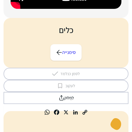
כלים
סימנייה
לסמן כנלמד
לעקוב
לַחֲלוֹק