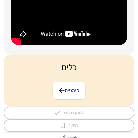
כלים
סימנייה
לסמן כנלמד
לעקוב
לַחֲלוֹק