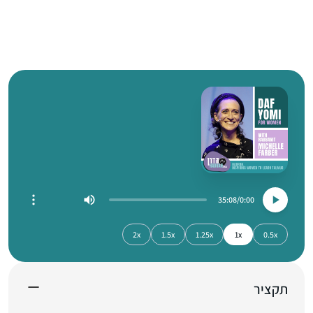
35:08
0:00
2x
1.5x
1.25x
1x
0.5x
תקציר