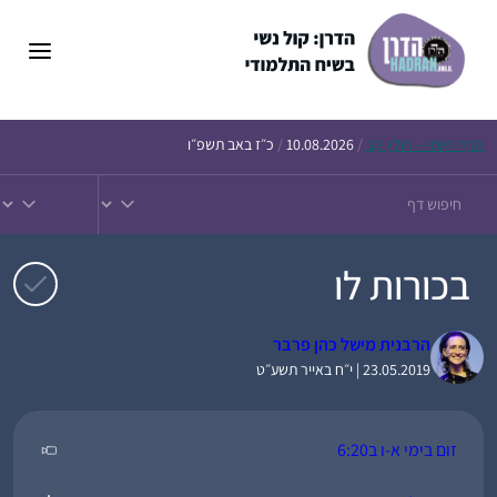
דלג
תוכן
הדף
היומי – חולין קב
/
10.08.2026
/
כ״ז באב תשפ״ו
בכורות לו
הרבנית מישל כהן פרבר
23.05.2019 | י״ח באייר תשע״ט
זום בימי א-ו ב6:20