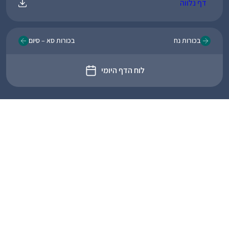
דף נלווה
בכורות נח
בכורות סא – סיום
לוח הדף היומי