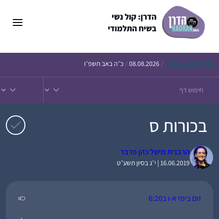
דלג
תוכן
הדף
היומי – חולין ק
/
08.08.2026
/
כ״ה באב תשפ״ו
בכורות ס
הרבנית מישל כהן פרבר
16.06.2019 | י״ג בסיון תשע״ט
זום בימי א-ו ב6:20