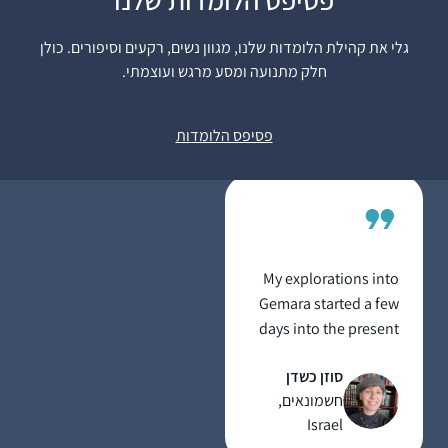
מועד קטן.
הלימוד מאוד משפיעה
גלי את קהילת הלומדות שלנו, מגוון נשים, רקעים וסיפורים. כולן
על היום שלי כי אני
חלק מתנועה ומסע מרגש ועוצמתי.
לומדת עם רבנית מישל
שרה ברלוביץ
על הבוקר בזום. זה נותן
ירושלים, ישראל
פסיפס הלומדות
טון לכל היום – בסיס
למחשבות שלי .זה זכות
גדול להתחיל את היום
בלימוד ובתפילה. תודה
רבה !
My explorations into
Gemara started a few
days into the present
cycle. I binged learnt
סוזן כשדן
and become addicted.
חשמונאים,
I’m fascinated by the
Israel
rich "tapestry” of