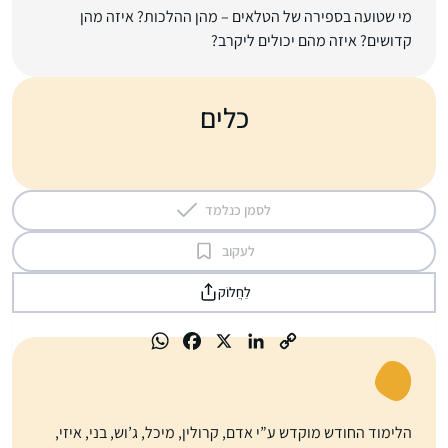
מי שטועה בספירה של הטלאים – מהן ההלכות? איזה מהן
קדושים? איזה מהם יכולים ליקרב?
כלים
לסמן כנלמד
לעקוב
לַחֲלוֹק
הלימוד החודש מוקדש ע”י אדם, קרולין, מיכל, ג’וש, בני, איזי,