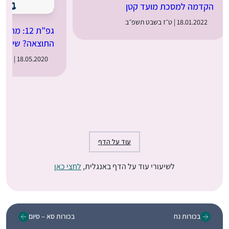
הקדמה למסכת מועד קטן
18.01.2022 | ט״ז בשבט תשפ״ב
גפ”ת 12: 
התוצאה? שיטת ר
18.05.2020 | כ״ד באייר תש״פ
עוד על הדף
לשיעורי עוד על הדף באנגלית,
לחצי כאן
בכורות נח
בכורות סא – סיום