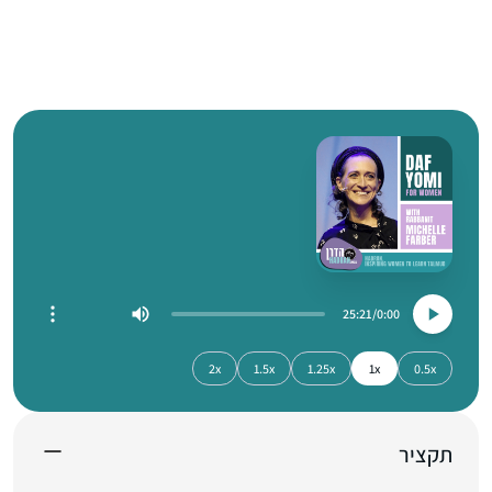
25:21
0:00
2x
1.5x
1.25x
1x
0.5x
תקציר