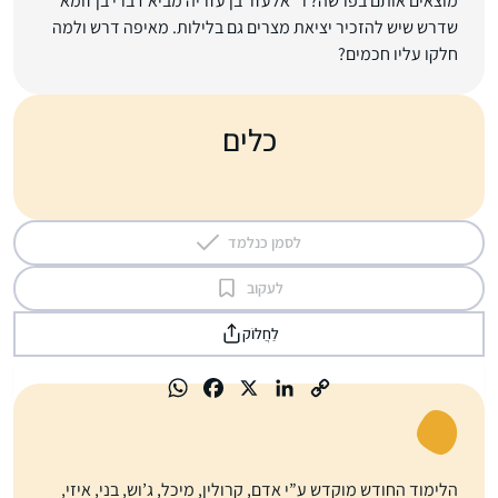
מוצאים אותם בפרשה? ר’ אלעזר בן עזריה מביא דברי בן זומא
שדרש שיש להזכיר יציאת מצרים גם בלילות. מאיפה דרש ולמה
חלקו עליו חכמים?
כלים
לסמן כנלמד
לעקוב
לַחֲלוֹק
הלימוד החודש מוקדש ע”י אדם, קרולין, מיכל, ג’וש, בני, איזי,