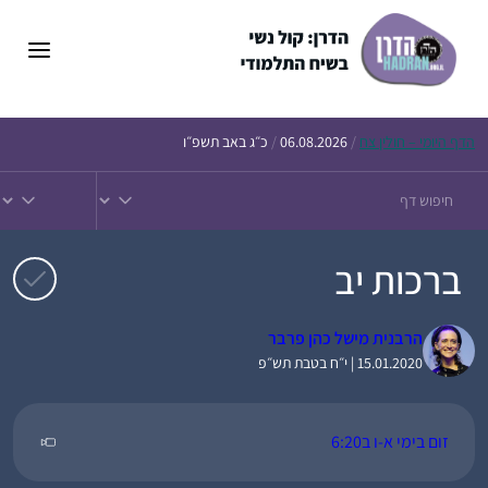
דלג
תוכן
הדף
היומי – חולין צח
/
06.08.2026
/
כ״ג באב תשפ״ו
ברכות יב
הרבנית מישל כהן פרבר
15.01.2020 | י״ח בטבת תש״פ
זום בימי א-ו ב6:20