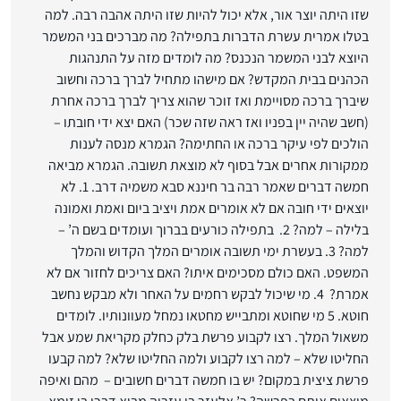
שזו היתה יוצר אור, אלא יכול להיות שזו היתה אהבה רבה. למה
בטלו אמרית עשרת הדברות בתפילה? מה מברכים בני המשמר
היוצא לבני המשמר הנכנס? מה לומדים מזה על התנהגות
הכהנים בבית המקדש? אם מישהו מתחיל לברך ברכה וחשוב
שיברך ברכה מסויימת ואז זוכר שהוא צריך לברך ברכה אחרת
(חשב שהיה יין בפניו ואז ראה שזה שכר) האם יצא ידי חובתו –
הולכים לפי עיקר ברכה או החתימה? הגמרא מנסה לענות
ממקורות אחרים אבל בסוף לא מוצאת תשובה. הגמרא מביאה
חמשה דברים שאמר רבה בר חיננא סבא משמיה דרב. 1. לא
יוצאים ידי חובה אם לא אומרים אמת ויציב ביום ואמת ואמונה
בלילה – למה? 2. בתפילה כורעים בברוך ועומדים בשם ה’ –
למה? 3. בעשרת ימי תשובה אומרים המלך הקדוש והמלך
המשפט. האם כולם מסכימים איתו? האם צריכים לחזור אם לא
אמרת? 4. מי שיכול לבקש רחמים על האחר ולא מבקש נחשב
חוטא. 5 מי שחוטא ומתבייש מחטאו נמחל מעוונותיו. לומדים
משאול המלך. רצו לקבוע פרשת בלק כחלק מקריאת שמע אבל
החליטו שלא – למה רצו לקבוע ולמה החליטו שלא? למה קבעו
פרשת ציצית במקום? יש בו חמשה דברים חשובים – מהם ואיפה