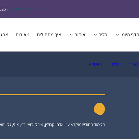
הדף
היומי – חולין צט
/
2026
דף היומי
כלים
אודות
איך מתחילים
מאירות
אתגר
קציר
כלים
העמקה
הלימוד החודש מוקדש ע”י אדם, קרולין, מיכל, ג’וש, בני, איזי, גלי, זואי