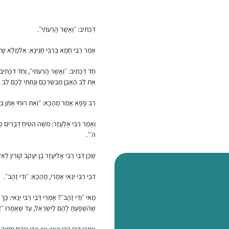
דִּכְתִיב: ״וַאֲשֶׁר הֲרֵעֹתִי״.
אָמַר רַבִּי חָמָא בְּרַבִּי חֲנִינָא: אִלְמָלֵא שָׁל
חַד דִּכְתִיב: ״וַאֲשֶׁר הֲרֵעֹתִי״, וְחַד דִּכְתִיב: ״
אֶת לֵב הָאֶבֶן מִבְּשַׂרְכֶם וְנָתַתִּי לָכֶם לֵב ב
רַב פָּפָּא אָמַר מֵהָכָא: ״וְאֶת רוּחִי אֶתֵּן בְּקִ
וְאָמַר רַבִּי אֶלְעָזָר: מֹשֶׁה הֵטִיחַ דְּבָרִים כ
ה׳״.
שֶׁכֵּן דְּבֵי רַבִּי אֱלִיעֶזֶר בֶּן יַעֲקֹב קוֹרִין לָאַלְפ
דְּבֵי רַבִּי יַנַּאי אָמְרִי, מֵהָכָא: ״וְדִי זָהָב״.
מַאי ״וְדִי זָהָב״? אָמְרִי דְּבֵי רַבִּי יַנַּאי: כָּך
שֶׁהִשְׁפַּעְתָּ לָהֶם לְיִשְׂרָאֵל, עַד שֶׁאָמְרוּ 
אָמְרִי דְּבֵי רַבִּי יַנַּאי: אֵין אֲרִי נוֹהֵם מִתּוֹך