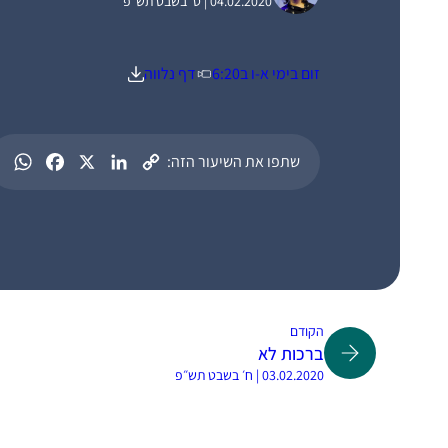
04.02.2020 | ט׳ בשבט תש״פ
זום בימי א-ו ב6:20
דף נלווה
שתפו את השיעור הזה:
הקודם
ברכות לא
03.02.2020 | ח׳ בשבט תש״פ