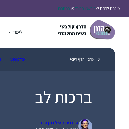
דלג
מוכנים להתחיל?
הירשמו בחינם
או
התחברו
תוכן
לימוד
ה
ארכיון הדף היומי
פודקאסט
ת
ברכות לב
הרבנית מישל כהן פרבר