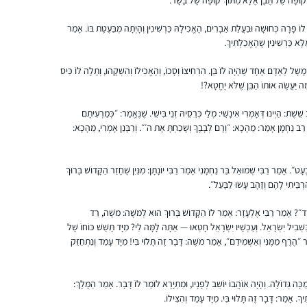
וֹ פָּרָה כְּחוּשָׁה וּבַעֲלַת אֵבָרִים, הֶאֱכִילָהּ כַּרְשִׁינִין וְהָיְתָה מְבַעֶטֶת בּוֹ. אָמַר
א כַּרְשִׁינִין שֶׁהֶאֱכַלְתִּיךְ.
 מָשָׁל לְאָדָם אֶחָד שֶׁהָיָה לוֹ בֵּן. הִרְחִיצוֹ וְסָכוֹ, וְהֶאֱכִילוֹ וְהִשְׁקָהוּ, וְתָלָה לוֹ כִּיס
ַה יַּעֲשֶׂה אוֹתוֹ הַבֵּן שֶׁלֹּא יֶחֱטָא?!
ֶת: הַיְינוּ דְּאָמְרִי אִינָשֵׁי: מְלֵי כְּרֵסֵיהּ זְנֵי בִּישֵׁי. שֶׁנֶּאֱמַר: ״כְּמַרְעִיתָם
ּנִי״. רַב נַחְמָן אָמַר: מֵהָכָא: ״וְרָם לְבָבֶךָ וְשָׁכַחְתָּ אֶת ה׳״. וְרַבָּנַן אָמְרִי, מֵהָכָא:
ִבְעָט״. אָמַר רַבִּי שְׁמוּאֵל בַּר נַחְמָנִי אָמַר רַבִּי יוֹנָתָן: מִנַּיִן שֶׁחָזַר הַקָּדוֹשׁ בָּרוּךְ
ְבֵּיתִי לָהֶם וְזָהָב עָשׂוּ לַבָּעַל״.
ד״? אָמַר רַבִּי אֶלְעָזָר: אָמַר לוֹ הַקָּדוֹשׁ בָּרוּךְ הוּא לְמֹשֶׁה: מֹשֶׁה, רֵד
 בִּשְׁבִיל יִשְׂרָאֵל. וְעַכְשָׁיו יִשְׂרָאֵל חָטְאוּ — אַתָּה לָמָּה לִי? מִיָּד תָּשַׁשׁ כּוֹחוֹ שֶׁל
ַר ״הֶרֶף מִמֶּנִּי וְאַשְׁמִידֵם״, אָמַר מֹשֶׁה: דָּבָר זֶה תָּלוּי בִּי! מִיָּד עָמַד וְנִתְחַזֵּק
באירוע של הדרן בנייני האומה. בהשראתה של
מַכָּה גְּדוֹלָה. וְהָיָה אוֹהֲבוֹ יוֹשֵׁב לְפָנָיו, וּמִתְיָרֵא לוֹמַר לוֹ דָּבָר. אָמַר הַמֶּלֶךְ:
אמי שלי שסיימה את הש”ס בסבב הקודם ובעידוד
ךָ. אָמַר: דָּבָר זֶה תָּלוּי בִּי. מִיָּד עָמַד וְהִצִּילוֹ.
מאיר , אישי, וילדיי וחברותיי ללימוד במכון