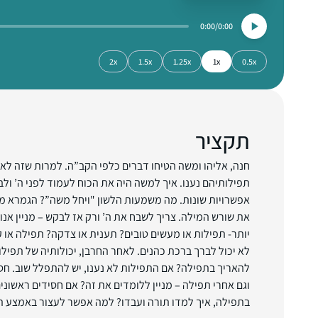
0:00
0:00
2x
1.5x
1.25x
1x
0.5x
תקציר
חנה, אליהו ומשה הטיחו דברים כלפי הקב”ה. למרות שזה לא 
תפילותיהם נענו. איך למשה היה את הכוח לעמוד לפני ה’ ו
אפשרויות שונות. מה משמעות הלשון "ויחל משה”? הגמרא מ
את שורש המילה. צריך לשבח את ה’ ורק אז לבקש – מניין אנו
יותר- תפילות או מעשים טובים? תענית או צדקה? תפילה או 
לא יכול לברך ברכת כהנים. לאחר החרבן, יכולותיה של תפיל
להאריך בתפילה? אם התפילות לא נענו, יש להתפלל שוב. חסי
וגם אחרי תפילה – מניין ללומדים את זה? אם חסידים ראשוני
בתפילה, איך למדו תורה ועבדו? למה אפשר לעצור באמצע ת