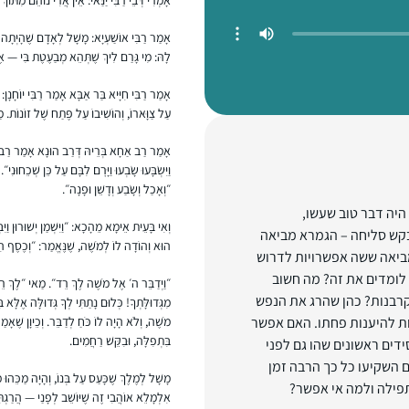
אָמַר רַבִּי אוֹשַׁעְיָא: מָשָׁל לְאָדָם שֶׁהָיְתָה ל
לָהּ: מִי גָּרַם לִיךְ שֶׁתְּהֵא מְבַעֶטֶת בִּי — אֶלָּ
אָמַר רַבִּי חִיָּיא בַּר אַבָּא אָמַר רַבִּי יוֹחָנָן:
עַל צַוָּארוֹ, וְהוֹשִׁיבוֹ עַל פֶּתַח שֶׁל זוֹנוֹת. מ
אָמַר רַב אַחָא בְּרֵיהּ דְּרַב הוּנָא אָמַר רַב שֵׁשׁ
וַיִּשְׂבָּעוּ שָׂבְעוּ וַיָּרׇם לִבָּם עַל כֵּן שְׁכֵחו
״וְאָכַל וְשָׂבַע וְדָשֵׁן וּפָנָה״.
היה דבר טוב שעשו,
וְאִי בָּעֵית אֵימָא מֵהָכָא: ״וַיִּשְׁמַן יְשׁוּרוּן וַיּ
לבקש סליחה – הגמרא מביאה
הוּא וְהוֹדָה לוֹ לְמֹשֶׁה, שֶׁנֶּאֱמַר: ״וְכֶסֶף הִר
ביאה ששה אפשרויות לדרוש
 לומדים את זה? מה חשוב
״וַיְדַבֵּר ה׳ אֶל מֹשֶׁה לֶךְ רֵד״. מַאי ״לֶךְ רֵ
קרבנות? כהן שהרג את הנפש
מִגְּדוּלָּתְךָ! כְּלוּם נָתַתִּי לְךָ גְּדוּלָּה אֶלָּא
ות להיענות פחתו. האם אפשר
מֹשֶׁה, וְלֹא הָיָה לוֹ כֹּחַ לְדַבֵּר. וְכֵיוָן שֶׁאָמ
בִּתְפִלָּה, וּבִקֵּשׁ רַחֲמִים.
דים ראשונים שהו גם לפני
ם השקיעו כל כך הרבה זמן
מָשָׁל לְמֶלֶךְ שֶׁכָּעַס עַל בְּנוֹ, וְהָיָה מַכֵּהוּ 
פילה ולמה אי אפשר?
אִלְמָלֵא אוֹהֲבִי זֶה שֶׁיּוֹשֵׁב לְפָנַי — הֲרַגְתִּי