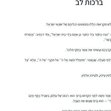
ברכות לב
ֹשׁ מִקְרָאוֹת הַלָּלוּ נִתְמוֹטְטוּ רַגְלֵיהֶם שֶׁל שׂוֹנְאֵי יִשְׂרָאֵל.
הִנֵּה כַחֹמֶר בְּיַד הַיּוֹצֵר כֵּן אַתֶּם בְּיָדִי בֵּית יִשְׂרָאֵל״, וְחַד דִּכְתִיב: ״וַהֲסִרֹתִי
ָּשָׂר״.
רְבְּכֶם וְעָשִׂיתִי אֵת אֲשֶׁר בְּחֻקַּי תֵּלֵכוּ״.
ְּלַפֵּי מַעְלָה. שֶׁנֶּאֱמַר: ״וַיִּתְפַּלֵּל מֹשֶׁה אֶל ה׳״ אַל תִּקְרֵי ״אֶל ה׳״, אֶלָּא ״עַל
ִין עַיְינִין, וְלָעַיְינִין אַלְפִין.
ְ אָמַר מֹשֶׁה לִפְנֵי הַקָּדוֹשׁ בָּרוּךְ הוּא: רִבּוֹנוֹ שֶׁל עוֹלָם, בִּשְׁבִיל כֶּסֶף וְזָהָב
״דַּי״ — הוּא גָּרַם שֶׁעָשׂוּ אֶת הָעֵגֶל.
ְ קוּפָּה שֶׁל תֶּבֶן אֶלָּא מִתּוֹךְ קוּפָּה שֶׁל בָּשָׂר.