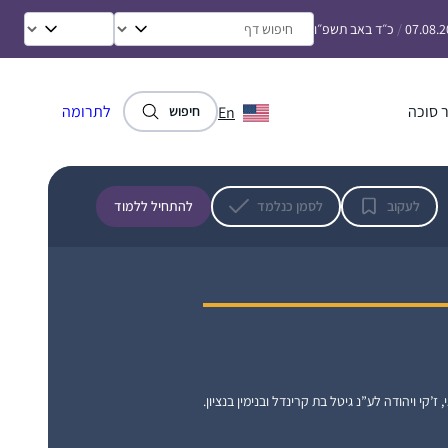
07.08.
/
כ״ד באב תשפ״ו
 סוכה
לתרומה
En
חיפוש
לעקוב
לסמן כנלמד
להתחיל ללמוד
, ז’קי ויהודה לע”נ גיטל בת קרינדל ובנימין בנציון.