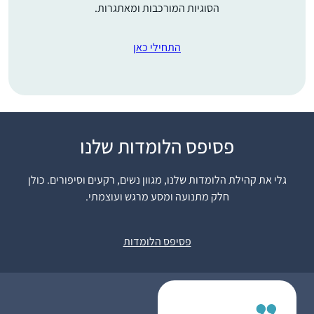
הסוגיות המורכבות ומאתגרות.
התחילי כאן
פסיפס הלומדות שלנו
התחלתי ללמוד דף לפני
קצת יותר מ-5 שנים,
גלי את קהילת הלומדות שלנו, מגוון נשים, רקעים וסיפורים. כולן
כשלמדתי רבנות בישיבת
חלק מתנועה ומסע מרגש ועוצמתי.
מהר”ת בניו יורק.
בדיעבד, עד אז, הייתי
מיכל כהנא
בלימוד הגמרא שלי כמו
חיפה, ישראל
פסיפס הלומדות
מישהו שאוסף חרוזים
משרשרת שהתפזרה, פה
משהו ושם משהו, ומאז
נפתח עולם ומלואו….