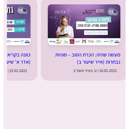
מעשה שהיה: הכרת הטוב – סוגיות
כוונה בקריאת שמ
נבחרות (אייר שיעור ב)
(אדר א’ שיעור 2)
10.05.2022 | ט׳ באייר תשפ״ב
15.02.2022 | י״ד באדר א׳ תשפ״ב