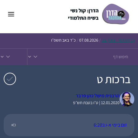
דלג
תוכן
הדף
היומי – חולין צט
/
07.08.2026
/
כ״ד באב תשפ״ו
ברכות ט
הרבנית מישל כהן פרבר
12.01.2020 | ט״ו בטבת תש״פ
זום בימי א-ו ב6:20