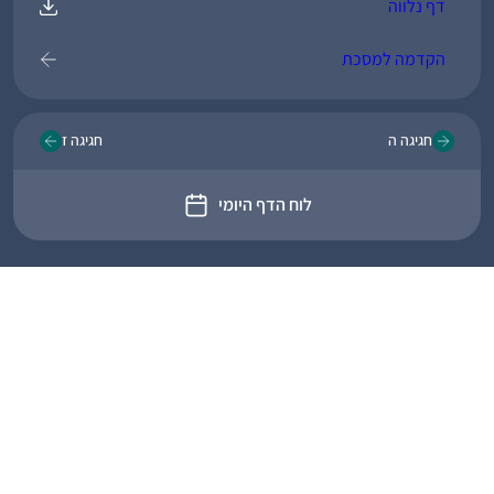
דף נלווה
הקדמה למסכת
חגיגה ה
חגיגה ז
לוח הדף היומי