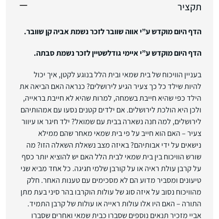
תקציר
הדף היום מוקדש ע”י אווה שוובר לזכר נשמת אביה קן שוובר.
הדף היום מוקדש ע”י איימי גודלשטיין לזכר נשמת סבתה.
בעניין הוויכוח של בית שמאי ובית הלל בנוגע לקטן, איך יכול
להיות שילד כל כך צעיר הגיע לירושלים? כנראה האם הביאה את
הילד כפי שהיא חייבת בשמחה, למרות שהיא לא חייבת בראייה,
ולכן היא הולכת לירושלים. אם ילדים קטנים נסעו עם אמהותיהם
לירושלים, למה חנה נשארה בבית עם שמואל? ילד חיגר או עיוור
צעיר – האם הוא חייב על פי בית שמאי מאחר שהם ממילא
נישאים על ידי אבותיהם? באיזה מצב נשאלת השאלה הזו? מה
שורש הוויכוח בין בית שמאי לבית הלל האם יש להוציא יותר כסף
על קרבן עולת ראיה או על קורבן שלמי חגיגה. כל אחד מביא שני
טיעונים ומסביר מדוע הם לא מסכימים עם טענות האחר. חלק
מהוויכוח נסוב על איזה סוג של עולות הוקרבו בהר סיני בעת מתן
התורה – האם היו אלו עולות ראייה או עולות של קרבן התמיד.
אביי מזכיר תנאים נוספים שסברו כבית שמאי ואחרים שסברו