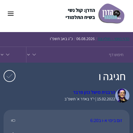
דלג
תוכן
הדף
היומי – חולין צח
/
06.08.2026
/
כ״ג באב תשפ״ו
חגיגה ו
הרבנית מישל כהן פרבר
15.02.2022 | י״ד באדר א׳ תשפ״ב
זום בימי א-ו ב6:20