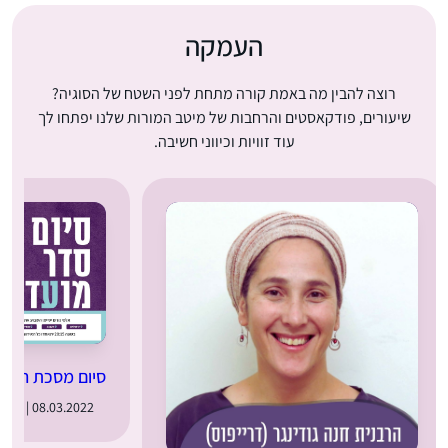
העמקה
רוצה להבין מה באמת קורה מתחת לפני השטח של הסוגיה?
שיעורים, פודקאסטים והרחבות של מיטב המורות שלנו יפתחו לך
עוד זוויות וכיווני חשיבה.
סיום מסכת חגיג
08.03.2022 | ה׳ באדר ב׳ תשפ״ב