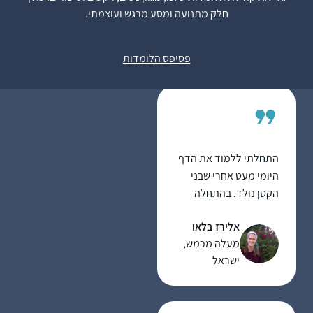
להמשיך להתמיד,
חלק מתנועה ומסע מרגש ועוצמתי.
מרגעים של "אהה, מפה
אילת-חן ודלר
זה הגיע!” ומהאתגר
לוד, ישראל
פסיפס הלומדות
האינטלקטואלי
התחלתי ללמוד את הדף
היומי מעט אחרי שבני
הקטן נולד. בהתחלה
בשמיעה ולימוד
אלירז בלאו
באמצעות השיעור של
מעלה מכמש,
הרבנית שפרבר. ובהמשך
ישראל
העזתי וקניתי לעצמי
גמרא. מאז ממשיכה יום
יום ללמוד עצמאית,