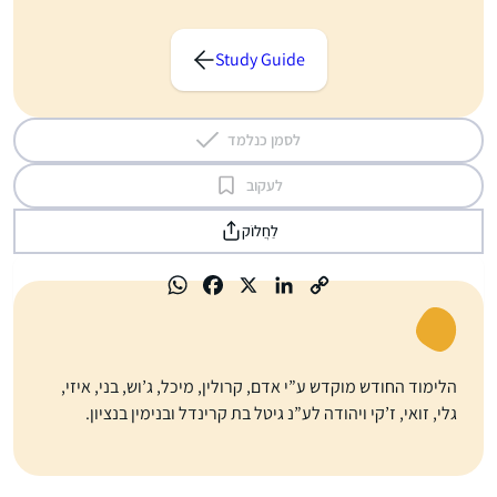
Study Guide
לסמן כנלמד
לעקוב
לַחֲלוֹק
הלימוד החודש מוקדש ע”י אדם, קרולין, מיכל, ג’וש, בני, איזי,
גלי, זואי, ז’קי ויהודה לע”נ גיטל בת קרינדל ובנימין בנציון.