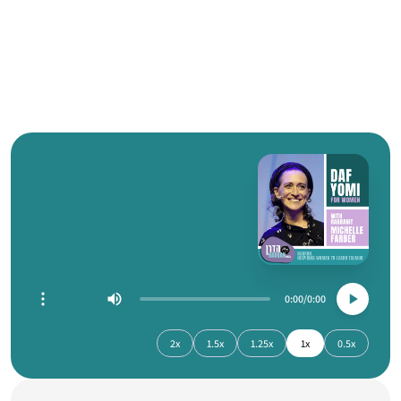
0:00
0:00
2x
1.5x
1.25x
1x
0.5x