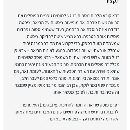
תקציר
רבא קובע הלכות נוספות בנוגע למומים גופניים הפוסלים את
הריאה משום טרפה. אם מופיעות ציסטות על הריאה, ציסטה
בודדת אינה פוסלת את הבהמה, בעוד ששתי ציסטות נפרדות
פוסלות אותה כטרפה. רבא מציע שיטה לבדיקת ציסטה
שמעמדה מוטל בספק, כדי לקבוע אם מדובר במבנה יחיד
שנחלק או בשתי ישויות נפרדות. בנוגע לאונות הריאה – שבאופן
רגיל מונות שלוש בימין ושתיים בשמאל – רבא פוסק ששינויים
מכלל זה פוסלים את הבהמה. מרימר הכשיר אונה יתירה בתנאי
שהיא מיושרת עם השורה הטבעית של האונות. לעומת זאת, אם
אונה יתירה נמצאת בין האונות ופונה כלפי פנים לעבר הלב,
מעמדה שנוי במחלוקת, שכן רב הונא מר בר אויא מציין שמבנה
זה שכיח בחיות בר, ולפיכך מכשיר אותו.
רפרם פוסק שריאה הדומה לחתיכת עץ (בקעת) היא טרפה,
ולהבנת דבריו יש חמישה פירושים שונים המבהירים באיזה אופן
היא דומה לחתיכת עץ – בצבעה או במגעה.