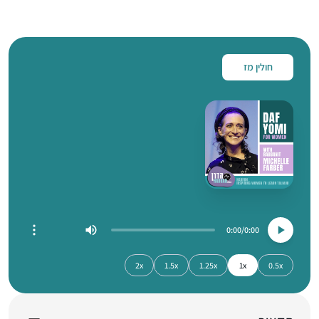
חולין מז
0:00
0:00
2x
1.5x
1.25x
1x
0.5x