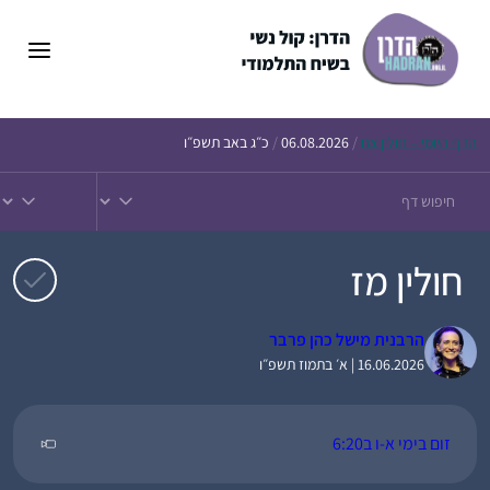
דלג
תוכן
הדף
היומי – חולין צח
/
06.08.2026
/
כ״ג באב תשפ״ו
חולין מז
הרבנית מישל כהן פרבר
16.06.2026 | א׳ בתמוז תשפ״ו
זום בימי א-ו ב6:20